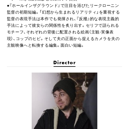
●『ホールインザグラウンド』で注目を浴びたリークローニン
監督の初期短編。「幻想から生まれるリアリティ」を重視する
監督の表現手法は本作でも発揮され、『反撥』的な表現主義的
手法によって彼女らの関係性を炙り出す。セリフで語られる
モチーフ、それぞれの背後に配置される絵画（主観-実像表
現）、コップのヒビ。そして夫の正面から捉えるカメラを夫の
主観映像へと転換する編集。面白い短編。
Director