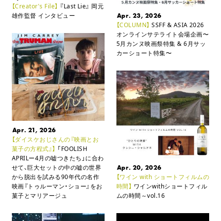
【Creator's File】
『Last Lie』 岡元
雄作監督 インタビュー
Apr. 23, 2026
【COLUMN】
SSFF & ASIA 2026
オンラインサテライト会場企画
〜
5月カンヌ映画祭特集 & 6月サッ
カーショート特集〜
Apr. 21, 2026
【ダイスケおじさんの『映画とお
菓子の方程式』】
「FOOLISH
APRILー4月の嘘つきたち」に合わ
せて、
巨大セットの中の嘘の世界
Apr. 20, 2026
から脱出を試みる90年代の名作
【ワイン with ショートフィルムの
映画
『トゥルーマン・ショー』をお
時間】
ワインwithショートフィル
菓子とマリアージュ
ムの時間～vol.16