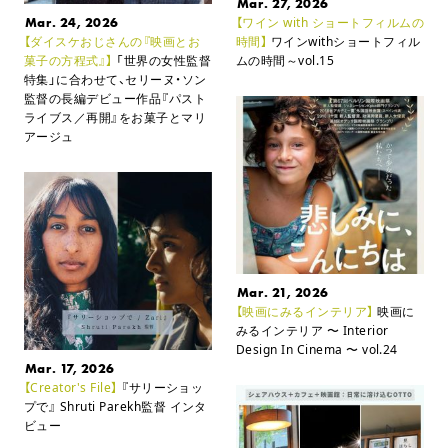
Mar. 27, 2026
Mar. 24, 2026
【ワイン with ショートフィルムの
【ダイスケおじさんの『映画とお
時間】
ワインwithショートフィル
菓子の方程式』】
「世界の女性監督
ムの時間～vol.15
特集」に合わせて、セリーヌ・ソン
監督の長編デビュー作品
『パスト
ライブス／再開』をお菓子とマリ
アージュ
Mar. 21, 2026
【映画にみるインテリア】
映画に
みるインテリア
〜 Interior
Design In Cinema 〜 vol.24
Mar. 17, 2026
【Creator's File】
『サリーショッ
プで』 Shruti Parekh監督 インタ
ビュー