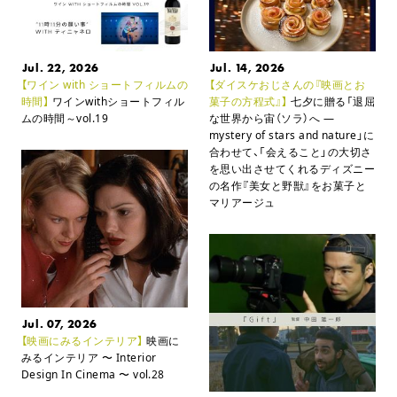
Jul. 22, 2026
Jul. 14, 2026
【ワイン with ショートフィルムの
【ダイスケおじさんの『映画とお
時間】
ワインwithショートフィル
菓子の方程式』】
七夕に贈る「退屈
ムの時間～vol.19
な世界から宙（ソラ）へ ―
mystery of stars and nature」に
合わせて、
「会えること」の大切さ
を思い出させてくれるディズニー
の名作
『美女と野獣』をお菓子と
マリアージュ
Jul. 07, 2026
【映画にみるインテリア】
映画に
みるインテリア
〜 Interior
Design In Cinema 〜 vol.28