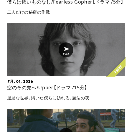
僕らは怖いものなし/Fearless Gopher【ドラマ /5分】
二人だけの秘密の作戦
7月. 01, 2026
空のその先へ/Upper【ドラマ /15分】
退屈な世界、渇いた僕らに訪れる、魔法の夜