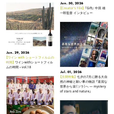
Jun. 30, 2026
【Creator's File】
『Gift』 中田 雄
一郎監督 インタビュー
Jun. 29, 2026
【ワイン with ショートフィルムの
時間】
ワインwithショートフィル
ムの時間～vol.18
Jul. 01, 2026
【月間特集】
七夕の7月に贈る大自
然の神秘と願い事の物語
「退屈な
世界から宙（ソラ）へ ― mystery
of stars and nature」