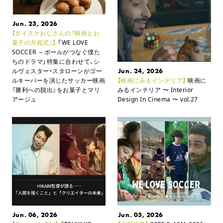
Jun. 23, 2026
【ダイスケおじさんの『映画とお
菓子の方程式』】
「WE LOVE
SOCCER ～ボールがつなぐ僕た
ちのドラマ」特集に合わせて、
シ
ルヴェスター・スタローンがゴー
Jun. 24, 2026
ルキーパーを演じたサッカー映画
【映画にみるインテリア】
映画に
『勝利への脱出』をお菓子とマリ
みるインテリア
〜 Interior
アージュ
Design In Cinema 〜 vol.27
Jun. 06, 2026
Jun. 03, 2026