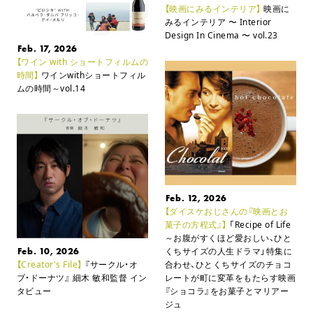
【映画にみるインテリア】
映画に
みるインテリア
〜 Interior
Design In Cinema 〜 vol.23
Feb. 17, 2026
【ワイン with ショートフィルムの
時間】
ワインwithショートフィル
ムの時間～vol.14
Feb. 12, 2026
【ダイスケおじさんの『映画とお
菓子の方程式』】
「Recipe of Life
～お腹がすくほど愛おしい、ひと
Feb. 10, 2026
くちサイズの人生ドラマ」特集に
【Creator's File】
『サークル・オ
合わせ、ひとくちサイズのチョコ
ブ・ドーナツ』 細木 敏和監督 イン
レートが町に変革をもたらす映画
タビュー
『ショコラ』をお菓子とマリアー
ジュ