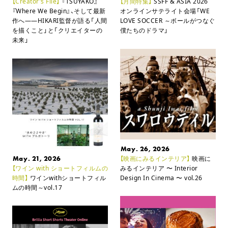
【Creator's File】
『TSUYAKO』
【月間特集】
SSFF & ASIA 2026
『Where We Begin』、そして最新
オンラインサテライト会場
「WE
作へ――
HIKARI監督が語る「人間
LOVE SOCCER ～ボールがつなぐ
を描くこと」と「クリエイターの
僕たちのドラマ」
未来」
May. 26, 2026
May. 21, 2026
【映画にみるインテリア】
映画に
【ワイン with ショートフィルムの
みるインテリア
〜 Interior
時間】
ワインwithショートフィル
Design In Cinema 〜 vol.26
ムの時間～vol.17