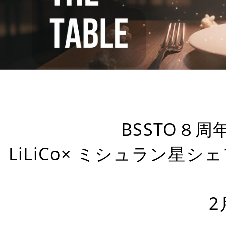
BSSTO８
LiLiCo× ミシュラン星
2