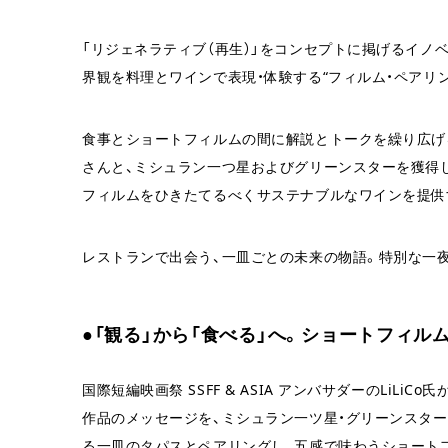
「リジェネラティブ（再生）」をコンセプトに掲げるイノベ
界観を料理とワインで表現・体験する“フィルム・ペアリ
食事とショートフィルムの間に解説とトークを繰り広げるのは、
さんと、ミシュラン一つ星およびグリーンスターを獲得し
フィルムをひきたてるべくサステナブルなワインを提供
レストランで出会う、一皿ごとの未来の物語。特別な一
●「観る」から「食べる」へ。ショートフィル
国際短編映画祭 SSFF & ASIA アンバサダーのLiLi
作品のメッセージを、ミシュラン一ツ星・グリーンスタ
る一皿のタパスとペアリングし、五感で味わうショート