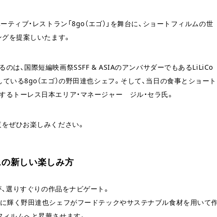
ーティブ・レストラン「8go（エゴ）」を舞台に、ショートフィルムの世
ングを提案しいたます。
国際短編映画祭SSFF & ASIAのアンバサダーでもあるLiLiCo
ている8go（エゴ）の野田達也シェフ。そして、当日の食事とショート
するトーレス日本エリア・マネージャー ジル・セラ氏。
夜をぜひお楽しみください。
ムの新しい楽しみ方
Co氏が、選りすぐりの作品をナビゲート。
ーに輝く野田達也シェフがフードテックやサステナブル食材を用いて
フィルムへと昇華させます。