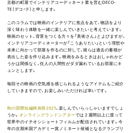
京都の町屋でインテリアコーディネート業を営むDECO-
TE（デコ・テ）と申します。
このコラムでは映画のインテリアに焦点をあて、物語をより
深く味わう体験を一緒に楽しんでいきたいと考えています。
映画のセット、背景をつくる方々を「美術さん」とよびますが、
インテリアコーディネーターが「こうありたい」という理想や
未来に向かって部屋を作るのに対して、彼らは過去の蓄積が
表出した姿を作り込みます。映画をみるときはおしゃれかど
うかは関係なく、住人の人間性がダダ漏れているお部屋にキ
ュンとします。
毎回その映画の空気感を感じられるようなアイテムもご紹介
していきますので、お楽しみいただければ幸いです。
秋の国際短編映画祭2025
、楽しんでいらっしゃいますでしょ
うか。
オンライングランドシアター
では２週間以上に渡って
世界中のイチオシショートフィルムが配信されています。今
年の次期米国アカデミー賞ノミネート候補となるグランプリ