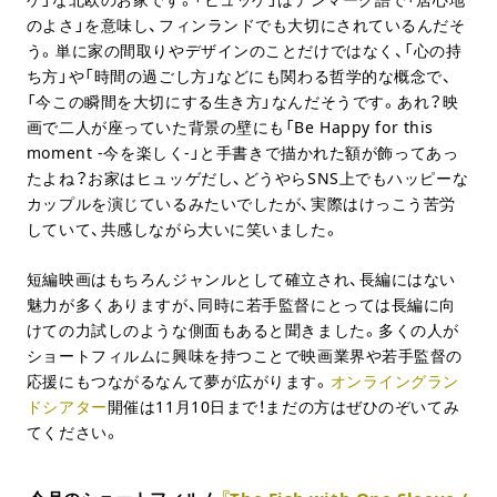
のよさ」を意味し、フィンランドでも大切にされているんだそ
う。単に家の間取りやデザインのことだけではなく、「心の持
ち方」や「時間の過ごし方」などにも関わる哲学的な概念で、
「今この瞬間を大切にする生き方」なんだそうです。あれ？映
画で二人が座っていた背景の壁にも「Be Happy for this
moment -今を楽しく-」と手書きで描かれた額が飾ってあっ
たよね？お家はヒュッゲだし、どうやらSNS上でもハッピーな
カップルを演じているみたいでしたが、実際はけっこう苦労
していて、共感しながら大いに笑いました。
短編映画はもちろんジャンルとして確立され、長編にはない
魅力が多くありますが、同時に若手監督にとっては長編に向
けての力試しのような側面もあると聞きました。多くの人が
ショートフィルムに興味を持つことで映画業界や若手監督の
応援にもつながるなんて夢が広がります。
オンライングラン
ドシアター
開催は11月10日まで！まだの方はぜひのぞいてみ
てください。