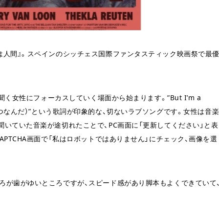
は人間』。スペインのシッチェス国際ファンタスティック映画祭で最
く女性にフォーカスしていく場面から始まります。”But I’m a
おかしいやつなんだ）”という歌詞が印象的な、切ないラブソングです。女性は音
いていた音楽が途切れたことで、PC画面に「更新してください」と表
PTCHA画面で「私はロボットではありません」にチェック、画像を選
ろが歯がゆいところですが、スピード感があり脚本もよくできていて