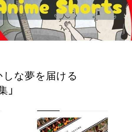
かしな夢を届ける
集」