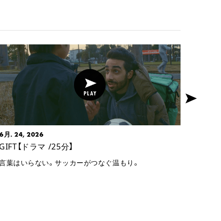
6月. 24, 2026
5月. 1
GIFT【ドラマ /25分】
水のさ
分】
言葉はいらない。サッカーがつなぐ温もり。
202
前、粒