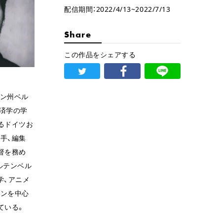
配信期間：2022/4/13~2022/7/13
Share
この作品をシェアする
ゲン州ベル
済学の学
るドイツお
手、編集
督を務め
ルテンベル
学、アニメ
ョンを中心
ている。