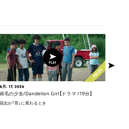
6月. 17, 2026
7月. 2
綿毛の少女/Dandelion Girl【ドラマ /19分】
11時
闘志が「罪」に変わるとき
ケイト
たい」