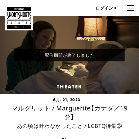
ログイン
配信期間が終了しました
THEATER
6月. 21, 2023
マルグリット / Marguerite【カナダ／19
分】
あの頃は叶わなかったこと / LGBTQ特集③