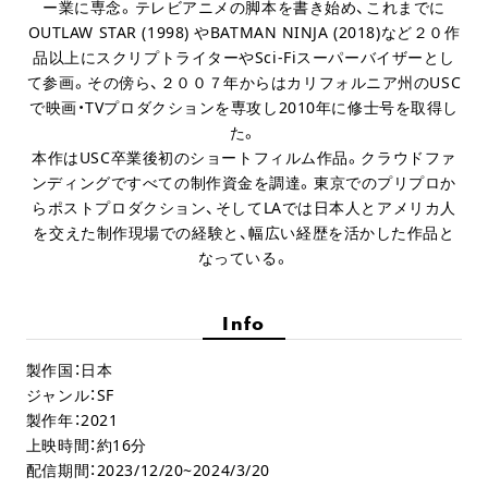
ー業に専念。テレビアニメの脚本を書き始め、これまでに
OUTLAW STAR (1998) やBATMAN NINJA (2018)など２０作
品以上にスクリプトライターやSci-Fiスーパーバイザーとし
て参画。その傍ら、２００７年からはカリフォルニア州のUSC
で映画・TVプロダクションを専攻し2010年に修士号を取得し
た。
本作はUSC卒業後初のショートフィルム作品。クラウドファ
ンディングですべての制作資金を調達。東京でのプリプロか
らポストプロダクション、そしてLAでは日本人とアメリカ人
を交えた制作現場での経験と、幅広い経歴を活かした作品と
なっている。
Info
製作国：日本
ジャンル：SF
製作年：2021
上映時間：約16分
配信期間：2023/12/20~2024/3/20