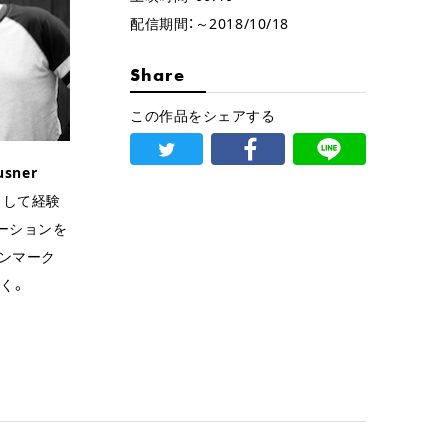
配信期間：～2018/10/18
Share
この作品をシェアする
usner
として経験
ーションを
ンマーク
働く。