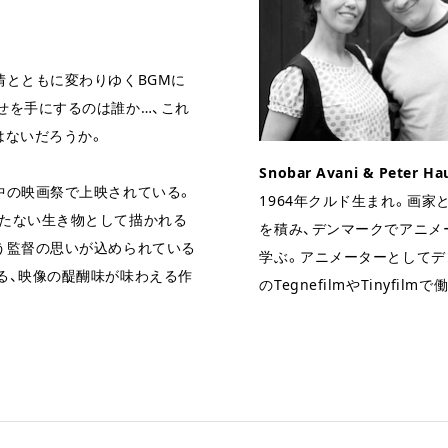
情とともに変わりゆくBGMに
せを手にするのは誰か…、これ
はないだろうか。
Snobar Avani & Peter Ha
中の映画祭で上映されている。
1964年クルド生まれ。画家
たない生き物として描かれる
を積み、デンマークでアニメ
う監督の思いが込められている
学ぶ。アニメーターとしてデ
る、映像の醍醐味が味わえる作
のTegnefilmやTinyfilmで