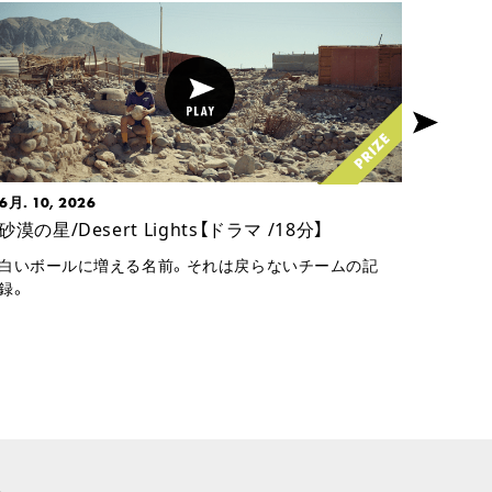
6月. 10, 2026
7月. 0
砂漠の星/Desert Lights【ドラマ /18分】
僕らは
/5分】
白いボールに増える名前。それは戻らないチームの記
録。
二人だ