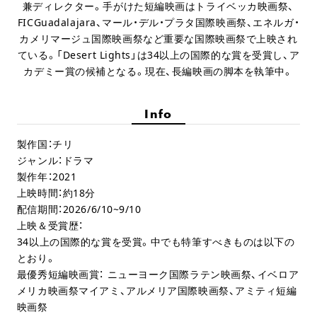
兼ディレクター。手がけた短編映画はトライベッカ映画祭、
FICGuadalajara、マール・デル・プラタ国際映画祭、エネルガ・
カメリマージュ国際映画祭など重要な国際映画祭で上映され
ている。「Desert Lights」は34以上の国際的な賞を受賞し、ア
カデミー賞の候補となる。現在、長編映画の脚本を執筆中。
Info
製作国：チリ
ジャンル：ドラマ
製作年：2021
上映時間：約18分
配信期間：2026/6/10~9/10
上映＆受賞歴：
34以上の国際的な賞を受賞。中でも特筆すべきものは以下の
とおり。
最優秀短編映画賞： ニューヨーク国際ラテン映画祭、イベロア
メリカ映画祭マイアミ、アルメリア国際映画祭、アミティ短編
映画祭