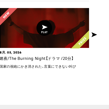
8月. 05, 2026
7月. 0
燃夜/The Burning Night【ドラマ /20分】
僕らは
/5分】
国家の祝砲にかき消された、言葉にできない叫び
二人だ