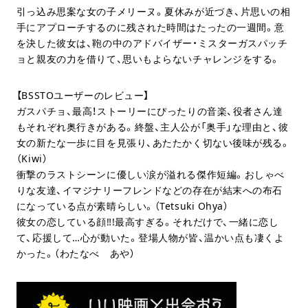
引っ込み思案な女の子メリーヌ。夏休みが近づき、片思いの相
手にアプローチするのに残された時間はたったの一週間。意
を決した彼女は、鞄の中のアドバイザー・ミスターガスパッチ
ョと親友の力を借りて、思いもよらないチャレンジをする。
【BSSTOユーザーのレビュー】
ガスパチョ、最高！ストーリーにぴったりの音楽、役者さん達
もそれぞれ奥行きがある。終盤、主人公が「奥手」な理由と、彼
女の新たな一歩に目を見張り、あたたかく切ない後味が残る。
（Kiwi）
衝撃のラストシーンに優しい涙が溢れる傑作短編。おしゃべ
りな友達、イマジナリーフレンドなどの存在が結末への布石
になっている点が素晴らしい。（Tetsuki Ohya）
彼女の恋している顔‼!最高すぎる。それだけで、一緒に恋し
て、応援して…心が動いた。登場人物が皆、温かい点も凄くよ
かった。（わたなべ あや）