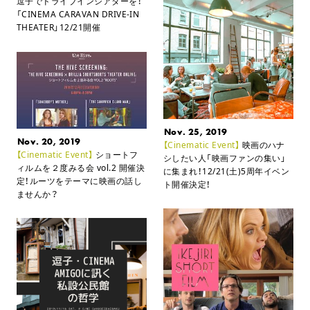
逗子でドライブインシアターを！
「CINEMA CARAVAN DRIVE-IN
THEATER」12/21開催
Nov. 25, 2019
Nov. 20, 2019
【Cinematic Event】
映画のハナ
【Cinematic Event】
ショートフ
シしたい人「映画ファンの集い」
ィルムを２度みる会 vol.2 開催決
に集まれ！
12/21(土)5周年イベン
定！
ルーツをテーマに映画の話し
ト開催決定！
ませんか？