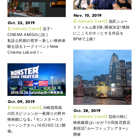
Nov. 10, 2019
【Cinematic Event】
池尻ショー
Oct. 23, 2019
トフィルム第3弾、開催決定！
晩秋
【Cinematic Event】
逗子・
にこころがホッとする作品を
CINEMA AMIGOに訊く
BPMで上映！
私設公民館の哲学
～新しい映画体
験を語るトークイベントNew
Cinema Lab.vol.1～
Oct. 09, 2019
【Cinematic Event】
川崎競馬場
Oct. 28, 2019
の巨大ビジョンが一夜限りの野外
【Cinematic Event】
芸術の秋に
映画館になる。
「モンスタースク
映画鑑賞はいかが？
小田急百貨店
リーンシアター」10月26日（土）開
新宿店「ルーフトップシアター」
催。
開催