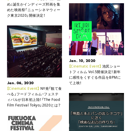
め』誕生か
インディーズ邦画を集
めた映画祭「ニューシネマウィー
ク東京2020」開催決定！
Jan. 10, 2020
【Cinematic Event】
池尻ショー
トフィルム Vol.5開催決定！
新年
に感性をくすぐる作品をBPMに
Jan. 06, 2020
て上映！
【Cinematic Event】
NY発「観て食
べる」フードフィルム・フェステ
ィバルが日本初上陸！
「The Food
Film Festival Tokyo」2020とは？