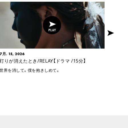
7月. 15, 2026
8月. 0
灯りが消えたとき/RELAY【ドラマ /15分】
燃夜/T
世界を消して。僕を抱きしめて。
国家の