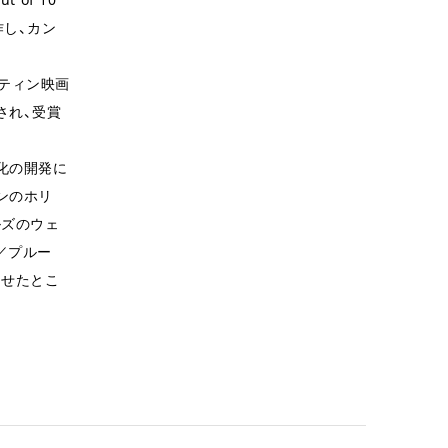
作し、カン
スティン映画
され、受賞
化の開発に
ンのホリ
ルズのウェ
／プルー
させたとこ