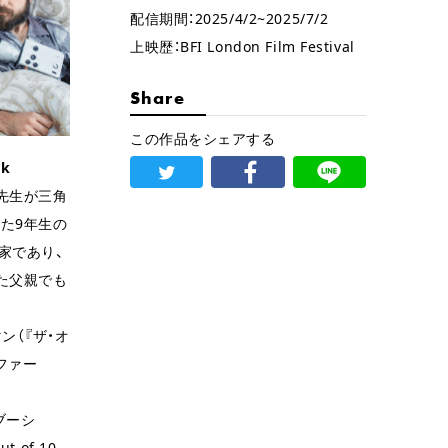
配信期間：2025/4/2~2025/7/2
上映歴：BFI London Film Festival
Share
この作品をシェアする
ck
先生が三角
た9年生の
家であり、
た父親でも
ン（『ザ・オ
ファー
ブーシ
 of 10