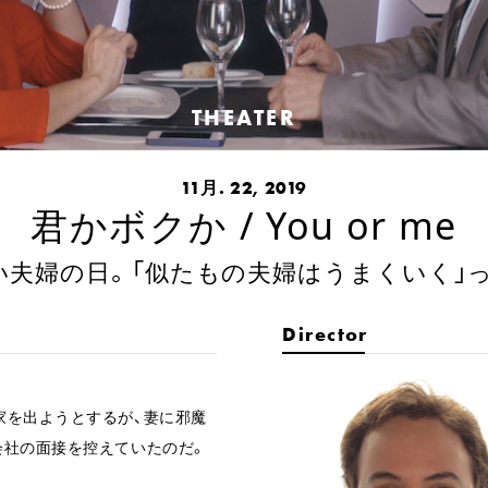
THEATER
11月. 22, 2019
君かボクか / You or me
いい夫婦の日。「似たもの夫婦はうまくいく」
Director
家を出ようとするが、妻に邪魔
会社の面接を控えていたのだ。