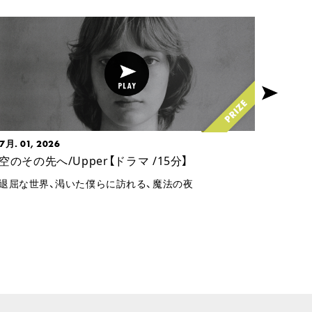
7月. 01, 2026
5月. 0
空のその先へ/Upper【ドラマ /15分】
君の顔
forg
退屈な世界、渇いた僕らに訪れる、魔法の夜
202
最期に