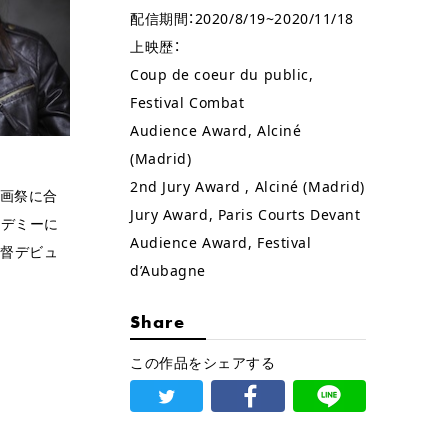
配信期間：2020/8/19~2020/11/18
上映歴：
Coup de coeur du public,
Festival Combat
Audience Award, Alciné
(Madrid)
2nd Jury Award , Alciné (Madrid)
映画祭に合
Jury Award, Paris Courts Devant
カデミーに
Audience Award, Festival
監督デビュ
d’Aubagne
Share
この作品をシェアする