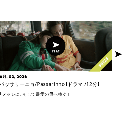
6月. 03, 2026
7月. 2
パッサリーニョ/Passarinho【ドラマ /12分】
11時
「メッシに、そして最愛の母へ捧ぐ」
ケイト
たい」