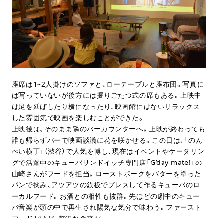
座席は1~2人掛けのソファと、ローテーブルと座布団。写真に
は写っていないが後方には掘りごたつ式の席もある。上映中
は足を延ばしたり横になったり、映画館にはないリラックス
した雰囲気で映画を楽しむことができた。
上映後は、そのまま隣のバーカウンターへ。上映が終わっても
誰も帰らずバーで映画談議に花を咲かせる。この日は、「のん
べい横丁」（渋谷）で人気を博し、現在はイベントやケータリン
グで活躍中のキューバサンドイッチ専門店「G’day mate!」の
山崎さんがフードを担当。ローストポークをバターを塗った
パンで挟み、アツアツの鉄板でプレスして作るキューバのロ
ーカルフード。お酒との相性も抜群。先ほどの劇中のキュー
バ音楽が頭の中で再生され陽気な気分で味わう。ファースト