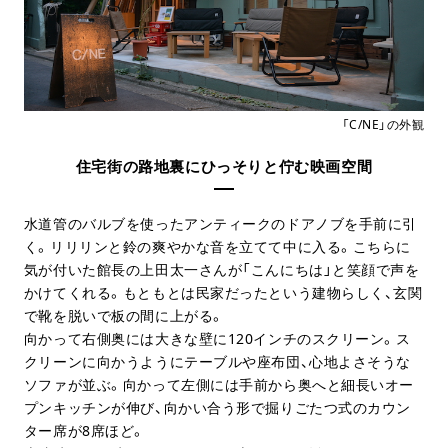
「C/NE」の外観
住宅街の路地裏にひっそりと佇む映画空間
水道管のバルブを使ったアンティークのドアノブを手前に引
く。リリリンと鈴の爽やかな音を立てて中に入る。こちらに
気が付いた館長の上田太一さんが「こんにちは」と笑顔で声を
かけてくれる。もともとは民家だったという建物らしく、玄関
で靴を脱いで板の間に上がる。
向かって右側奥には大きな壁に120インチのスクリーン。ス
クリーンに向かうようにテーブルや座布団、心地よさそうな
ソファが並ぶ。向かって左側には手前から奥へと細長いオー
プンキッチンが伸び、向かい合う形で掘りごたつ式のカウン
ター席が8席ほど。