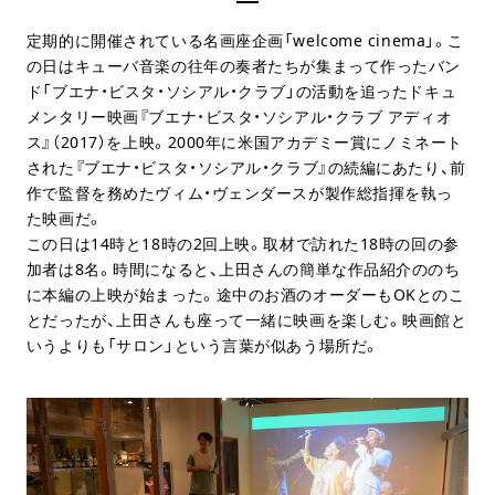
定期的に開催されている名画座企画「welcome cinema」。こ
の日はキューバ音楽の往年の奏者たちが集まって作ったバン
ド「ブエナ・ビスタ・ソシアル・クラブ」の活動を追ったドキュ
メンタリー映画『ブエナ・ビスタ・ソシアル・クラブ アディオ
ス』（2017）を上映。2000年に米国アカデミー賞にノミネート
された『ブエナ・ビスタ・ソシアル・クラブ』の続編にあたり、前
作で監督を務めたヴィム・ヴェンダースが製作総指揮を執っ
た映画だ。
この日は14時と18時の2回上映。取材で訪れた18時の回の参
加者は8名。時間になると、上田さんの簡単な作品紹介ののち
に本編の上映が始まった。途中のお酒のオーダーもOKとのこ
とだったが、上田さんも座って一緒に映画を楽しむ。映画館と
いうよりも「サロン」という言葉が似あう場所だ。