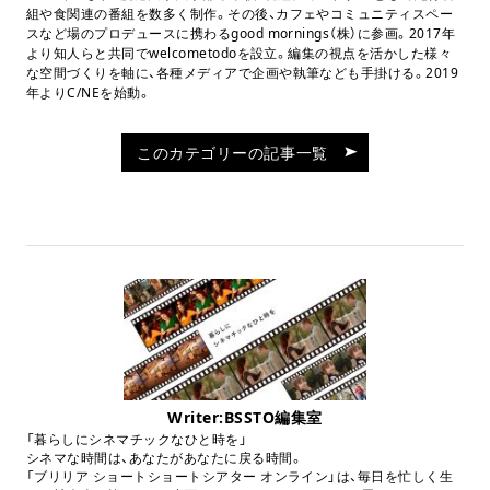
組や食関連の番組を数多く制作。その後、カフェやコミュニティスペー
スなど場のプロデュースに携わる
good mornings
（株）に参画。
2017
年
より知人らと共同で
welcometodo
を設立。編集の視点を活かした様々
な空間づくりを軸に、各種メディアで企画や執筆なども手掛ける。
2019
年より
C/NE
を始動。
このカテゴリーの記事一覧
Writer:BSSTO編集室
「暮らしにシネマチックなひと時を」
シネマな時間は、あなたがあなたに戻る時間。
「ブリリア ショートショートシアター オンライン」は、毎日を忙しく生