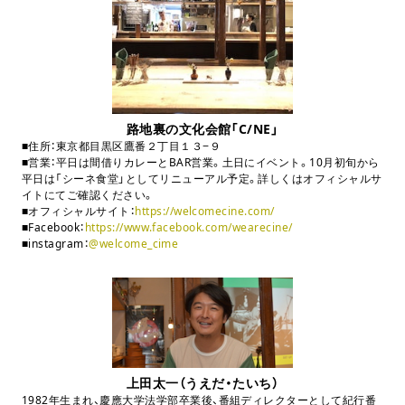
路地裏の文化会館「C/NE」
■住所：東京都目黒区鷹番２丁目１３
−
９
■営業：平日は間借りカレーと
BAR
営業。土日にイベント。
10
月初旬から
平日は「シーネ食堂」としてリニューアル予定。詳しくはオフィシャルサ
イトにてご確認ください。
■オフィシャルサイト：
https://welcomecine.com/
■
Facebook
：
https://www.facebook.com/wearecine/
■instagram：
@welcome_cime
上田太一（うえだ・たいち）
1982年生まれ、慶應大学法学部卒業後、番組ディレクターとして紀行番