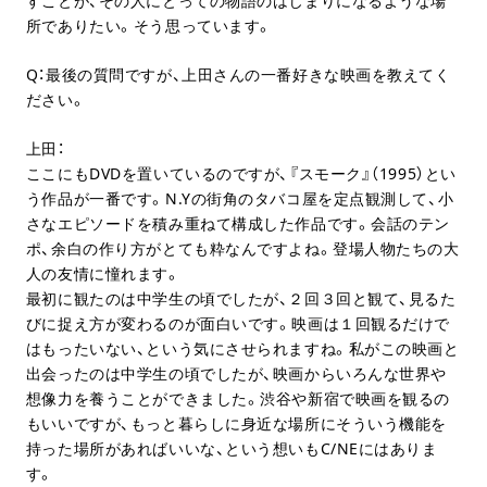
すことが、その人にとっての物語のはじまりになるような場
所でありたい。そう思っています。
Q：最後の質問ですが、上田さんの一番好きな映画を教えてく
ださい。
上田：
ここにもDVDを置いているのですが、『スモーク』（1995）とい
う作品が一番です。N.Yの街角のタバコ屋を定点観測して、小
さなエピソードを積み重ねて構成した作品です。会話のテン
ポ、余白の作り方がとても粋なんですよね。登場人物たちの大
人の友情に憧れます。
最初に観たのは中学生の頃でしたが、２回３回と観て、見るた
びに捉え方が変わるのが面白いです。映画は１回観るだけで
はもったいない、という気にさせられますね。私がこの映画と
出会ったのは中学生の頃でしたが、映画からいろんな世界や
想像力を養うことができました。渋谷や新宿で映画を観るの
もいいですが、もっと暮らしに身近な場所にそういう機能を
持った場所があればいいな、という想いもC/NEにはありま
す。