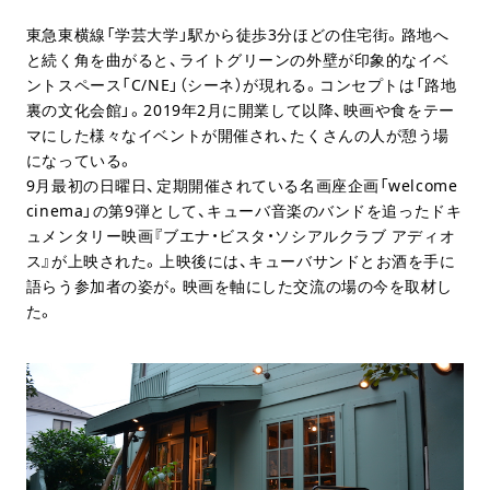
東急東横線「学芸大学」駅から徒歩3分ほどの住宅街。路地へ
と続く角を曲がると、ライトグリーンの外壁が印象的なイベ
ントスペース「C/NE」（シーネ）が現れる。コンセプトは「路地
裏の文化会館」。2019年2月に開業して以降、映画や食をテー
マにした様々なイベントが開催され、たくさんの人が憩う場
になっている。
9月最初の日曜日、定期開催されている名画座企画「welcome
cinema」の第9弾として、キューバ音楽のバンドを追ったドキ
ュメンタリー映画『ブエナ・ビスタ・ソシアルクラブ アディオ
ス』が上映された。上映後には、キューバサンドとお酒を手に
語らう参加者の姿が。映画を軸にした交流の場の今を取材し
た。