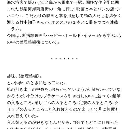
海水浴客で賑わう江ノ島から電車で一駅。閑静な住宅街に囲
まれた鵠沼海岸商店街の一角に佇む「映画と本とパンの店・シ
ネコヤ」。こだわりの映画と本を用意して街の人たちを温かく
迎える竹中翔子さんが、オススメの１本と１冊をつづる連載
コラム。
今回は、断捨離映画『ハッピー・オールド・イヤー』から学ぶ、心
の中の整理整頓術について。
＊＊＊＊＊＊＊
趣味、《整理整頓》。
と、小学生のときに思っていた。
机の引き出しの中身を、散らかっていようが、散らかっていな
かろうが、小分けのプラケースを引き出しの中に並べて、鉛筆
の入るところ、消しゴムの入るところ、定規の入るところ、ク
リップの入るところ…と入れ替えるのが楽しくて月に何度も
入れ替えていた。
入れ替えるのが好きなもんだから、自分でもどこに仕舞った
のかわからなくなってしまうこともしばしばあり、《整理整