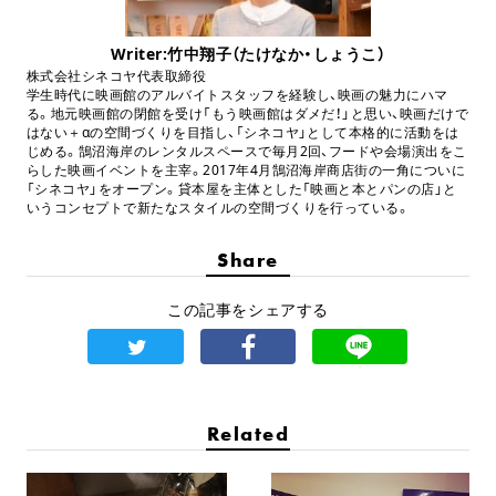
Writer:竹中翔子（たけなか・しょうこ）
株式会社シネコヤ代表取締役
学生時代に映画館のアルバイトスタッフを経験し、映画の魅力にハマ
る。地元映画館の閉館を受け「もう映画館はダメだ！」と思い、映画だけで
はない＋αの空間づくりを目指し、「シネコヤ」として本格的に活動をは
じめる。鵠沼海岸のレンタルスペースで毎月2回、フードや会場演出をこ
らした映画イベントを主宰。2017年4月鵠沼海岸商店街の一角についに
「シネコヤ」をオープン。貸本屋を主体とした「映画と本とパンの店」と
いうコンセプトで新たなスタイルの空間づくりを行っている。
Share
この記事をシェアする
Related