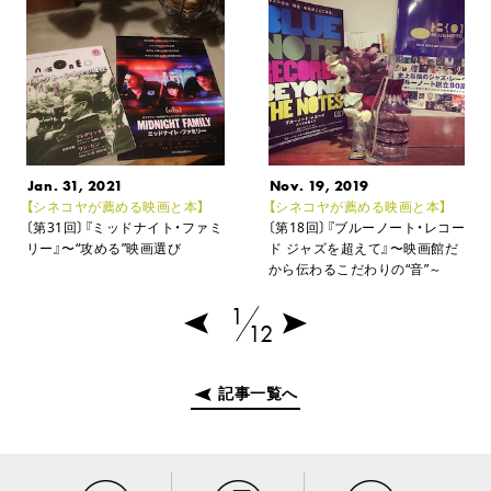
Jan. 31, 2021
Nov. 19, 2019
【シネコヤが薦める映画と本】
【シネコヤが薦める映画と本】
〔第31回〕『ミッドナイト・ファミ
〔第18回〕『ブルーノート・レコー
リー』〜“攻める”映画選び
ド ジャズを超えて』
〜映画館だ
から伝わるこだわりの“音”～
1
12
記事一覧へ