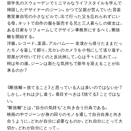
留学先のスウェーデンでミニマルなライフスタイルを学んで
帰国したデザイナーのジーン。かつて父親が営んでいた音楽
教室兼自宅の小さなビルで、出て行った父を忘れられずにい
る母、ネットで自作の服を販売する兄と三人暮らしの彼女は、
ある日家をリフォームしてデザイン事務所にするべく、断捨
離を開始する。
洋服、レコード、楽器、アルバム—— 友達から借りたままだっ
たモノを返して廻り、元カレのカメラを小包にして送り返す。
部屋が片付いて行くのと反比例して、心は千々に乱れて…。
時は年の瀬、ジーンは新たな気持ちで新年を迎えることが出
来るのか？
《断捨離＝捨てること》と思っている人は多いのではないか？
しかし、それは少し違う。着目すべきは《捨てる》ことではな
い。
“断捨離”とは、“自分の気持ち”と向き合う行為である。
映画の中でジーンが身の回りのモノを通して自分自身と向き
合うように、どれが自分に必要なものか、どれ自分にとって大
切か、どれが自分にとって…