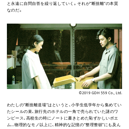
と永遠に自問自答を繰り返していく。それが“断捨離”の本質
なのだ。
©︎2019 GDH 559 Co., Ltd.
わたしの“断捨離道場”はというと、小学生低学年から集めてい
たシールの束、旅行先のホテルの一角で売られていた謎のワ
ンピース、高校生の時にノートに書きとめた恥ずかしいポエ
ム…物理的なモノ以上に、精神的な記憶の“整理整頓”にも及ん