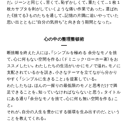
だ。ジーンと同じく、苦くて、恥ずかしくて、重たくて…１枚１
枚カサブタを剥がしていくような痛い作業であった。選ばれ
た《捨てる》ものたちを通して、記憶の片隅に追いやっていた
思い出とともに“自分の気持ち”と向き合う期間となった。
心の中の整理整頓術
断捨離を終えた人には、『シンプルを極める 余分なモノを捨
て、心に何もない空間を作る』（ドミニック・ローホー著）をお
ススメしたい。わたしたちの生活がいかにモノで溢れ、モノに
支配されているかを説き、小さなテーマを立てながら分かり
やすく「シンプルに生きること」を提案している。
わたしたちは、ほんの一握りの最低限のモノと思考だけで満
足できることを、知っていなければならないと思う。タイトル
にある通り「余分なモノを捨て、心に何も無い空間を作る」こ
と。
それが、自分の人生を豊かにする循環を生み出すのだ、という
ことを教えてくれる。