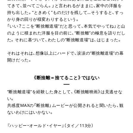
てきて、並べてごらん。」と言われるがままに、家中の洋服を
持ち出した。“ときめく”ものだけを残して…そうすると、すっ
かり身の回りが様変わりするという。
「いい？ここを“断捨離道場”だと思って、本気でやってね」と山
のように積まれた洋服を目の前に、“断捨離”の極意を語りだし
た。それに基づいて、わたしの“断捨離道場”は、はじまった。
それはそれは、想像以上にハードで、涙涙の“断捨離道場”の幕
開けだった。
《断捨離＝捨てること》ではない
“断捨離道場”を経験した身として、《断捨離映画》は見逃せな
い。
共感度MAXの「断捨離」ムービーが公開されると聞いたら、観
ないわけにはいかない。
『ハッピー・オールド・イヤー』（タイ／113分）