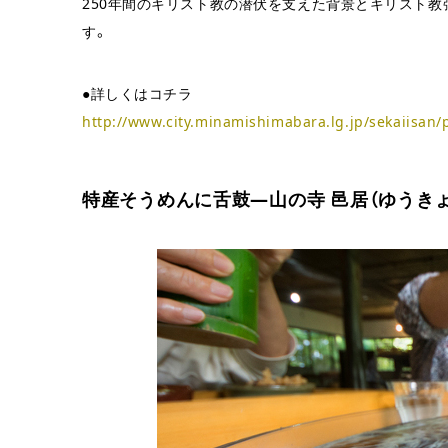
250年間のキリスト教の潜伏を支えた背景とキリスト教
す。
●詳しくはコチラ
http://www.city.minamishimabara.lg.jp/sekaiisan
特産そうめんに舌鼓―山の寺 邑居（ゆうきょ