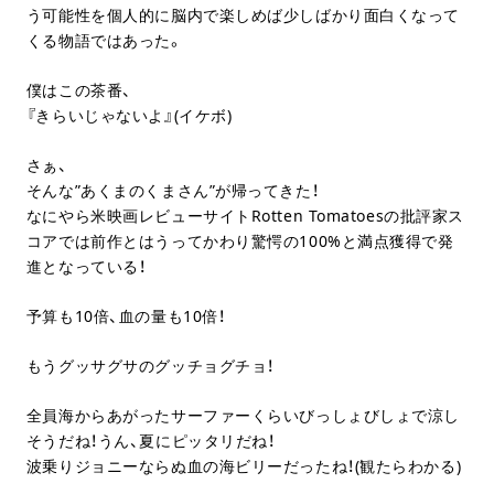
う可能性を個人的に脳内で楽しめば少しばかり面白くなって
くる物語ではあった。
僕はこの茶番、
『きらいじゃないよ』(イケボ)
さぁ、
そんな”あくまのくまさん”が帰ってきた！
なにやら米映画レビューサイトRotten Tomatoesの批評家ス
コアでは前作とはうってかわり驚愕の100%と満点獲得で発
進となっている！
予算も10倍、血の量も10倍！
もうグッサグサのグッチョグチョ！
全員海からあがったサーファーくらいびっしょびしょで涼し
そうだね！うん、夏にピッタリだね！
波乗りジョニーならぬ血の海ビリーだったね！(観たらわかる)