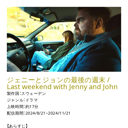
ジェニーとジョンの最後の週末 /
Last weekend with Jenny and John
製作国：スウェーデン
ジャンル：ドラマ
上映時間：約17分
配信期間：2024/8/21~2024/11/21
【あらすじ】