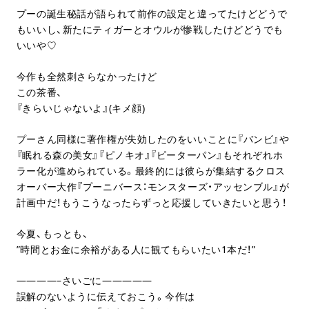
プーの誕生秘話が語られて前作の設定と違ってたけどどうで
もいいし、新たにティガーとオウルが惨戦したけどどうでも
いいや♡
今作も全然刺さらなかったけど
この茶番、
『きらいじゃないよ』(キメ顔)
プーさん同様に著作権が失効したのをいいことに『バンビ』や
『眠れる森の美女』『ピノキオ』『ピーターパン』もそれぞれホ
ラー化が進められている。最終的には彼らが集結するクロス
オーバー大作『プーニバース：モンスターズ・アッセンブル』が
計画中だ！もうこうなったらずっと応援していきたいと思う！
今夏、もっとも、
”時間とお金に余裕がある人に観てもらいたい1本だ！”
————–さいごに—————
誤解のないように伝えておこう。今作は