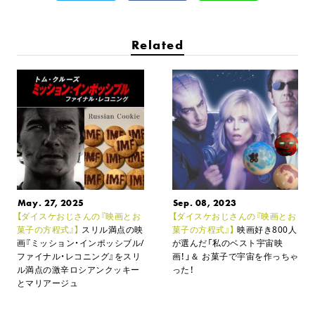
Related
May. 27, 2025
Sep. 08, 2023
【ダイスケおじさんの『映画とお
【ダイスケおじさんの『映画とお
菓子の方程式』】
スリル満点の映
菓子の方程式』】
映画好き800人
画『ミッション・インポッシブル/
が選んだ「私のベスト宇宙映
ファイナル・レコニング』を
スリ
画！」＆
お菓子で宇宙を作っちゃ
ル満点の激辛ロシアンクッキー
った！
とマリアージュ