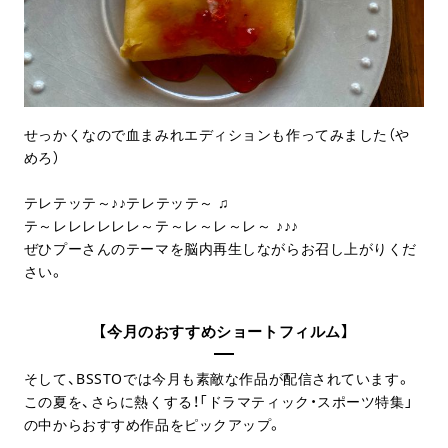
せっかくなので血まみれエディションも作ってみました（や
めろ）
テレテッテ～♪♪テレテッテ～ ♫
テ～レレレレレレ～テ～レ～レ～レ～ ♪♪♪
ぜひプーさんのテーマを脳内再生しながらお召し上がりくだ
さい。
【今月のおすすめショートフィルム】
そして、BSSTOでは今月も素敵な作品が配信されています。
この夏を、さらに熱くする！「ドラマティック・スポーツ特集」
の中からおすすめ作品をピックアップ。