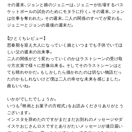
その週末、ジョンと娘のジェニーは、ジェニーが出場するバス
ケットボールの試合のためにモタラに行く。その週末、ジョン
は仕事を奪われた。その週末、二人の関係のすべてが変わる。
ジェニーとジョンの最後の週末だ。
【ひとくちレビュー】
思春期を迎え大人になっていく娘といつまでも子供でいてほ
しい父の週末の出来事。
二人の関係がどう変わっていくのかはラストシーンの受け取
り方次第で様々に想像出来る。そしてそのラストシーンはと
ても晴れやかだ。もしかしたら描かれたのは切ない物語だっ
たのかもしれないけど僕は二人の幸せな未来を感じました。
曲もいいね。
いかがでしたでしょうか。
いつも「映画とお菓子の方程式」をお読みくださりありがとう
ございます。
インスタを辞めたのですがまだまだお別れのメッセージやダ
イスケおじさんロスですとありがたいメッセージが連日届い