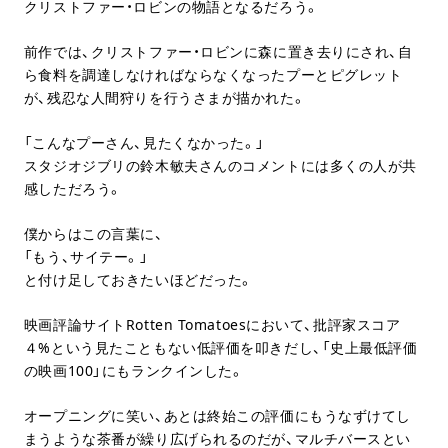
クリストファー・ロビンの物語となるだろう。
前作では、クリストファー・ロビンに森に置き去りにされ、自
ら食料を調達しなければならなくなったプーとピグレット
が、残忍な人間狩りを行うさまが描かれた。
「こんなプーさん、見たくなかった。」
スタジオジブリの鈴木敏夫さんのコメントには多くの人が共
感しただろう。
僕からはこの言葉に、
「もう、サイテー。」
と付け足しておきたいほどだった。
映画評論サイトRotten Tomatoesにおいて、批評家スコア
４%という見たこともない低評価を叩きだし、「史上最低評価
の映画100」にもランクインした。
オープニングに笑い、あとは終始この評価にもうなずけてし
まうような茶番が繰り広げられるのだが、マルチバースとい