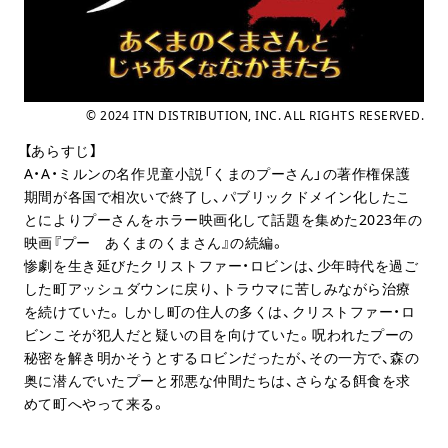
© 2024 ITN DISTRIBUTION, INC. ALL RIGHTS RESERVED.
【あらすじ】
A・A・ミルンの名作児童小説「くまのプーさん」の著作権保護
期間が各国で相次いで終了し、パブリックドメイン化したこ
とによりプーさんをホラー映画化して話題を集めた2023年の
映画『プー あくまのくまさん』の続編。
惨劇を生き延びたクリストファー・ロビンは、少年時代を過ご
した町アッシュダウンに戻り、トラウマに苦しみながら治療
を続けていた。しかし町の住人の多くは、クリストファー・ロ
ビンこそが犯人だと疑いの目を向けていた。呪われたプーの
秘密を解き明かそうとするロビンだったが、その一方で、森の
奥に潜んでいたプーと邪悪な仲間たちは、さらなる餌食を求
めて町へやって来る。