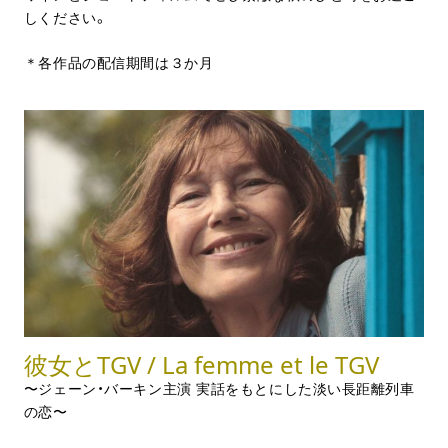
しください。
＊各作品の配信期間は３か月
彼女とTGV / La femme et le TGV
〜ジェーン・バーキン主演 実話をもとにした淡い長距離列車
の恋〜