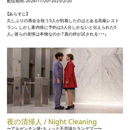
配信期間：2024/11/20~2025/2/20
【あらすじ】
久しぶりの再会を祝う5人が到着したのはとある高級レスト
ラン。しかし案内係に予約は3人分しかないと伝えられた5
人。彼らの友情は本物なのか？真の絆が試される・・・。
夜の清掃人 / Night Cleaning
〜アルゼンチン発・ちょっと不思議なランデブー〜