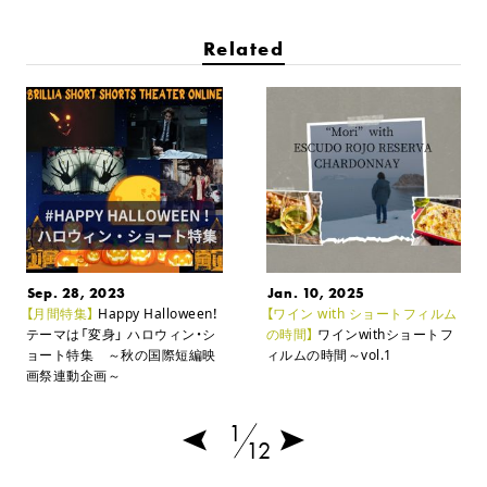
Related
Sep. 28, 2023
Jan. 10, 2025
【月間特集】
Happy Halloween！
【ワイン with ショートフィルム
テーマは「変身」
ハロウィン・シ
の時間】
ワインwithショートフ
ョート特集 ～秋の国際短編映
ィルムの時間～vol.1
画祭連動企画～
1
12