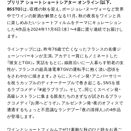
ブリリア ショートショートシアター オンライン（以下、
BSSTO
）
は、収穫の秋を迎え、ボージョレ・ヌーヴォーなど世界
中でワインの新酒が解禁となる11月、秋の夜長をワインと共
に楽しめみたいショートフィルムをテーマにキュレーション
した4作品を2024年11月6日（水）〜4週に渡り連続でお届けし
ます。
ラインナップには、昨年76歳で亡くなったフランスの名優ジ
ェーン・バーキンが主演、アカデミー賞にもノミネートした
『彼女とTGV』。実話をもとに、線路沿いに一人暮らす初老の女
性が、フランスの超高速電車TGVの運転手に抱く淡い恋頃を
をさわやかに描きます。さらに、スペイン発・アニバーサリー
を祝うカップルのディナーテーブルで巻き起こる、SNSを巡
るラブコメディ『#超ラブラブ』。そして、同じくスペイン発・
高級レストランに集まる親友たちのきずなが試されるブラッ
クコメディ『お席へどうぞ』、アルゼンチン発・夜のオフィスで
遭遇するちょっと不思議なランデブー『夜の清掃人』の4作品
が登場します。
ワインとショートフィルムでぜひ素敵な秋のひと時をお過ご