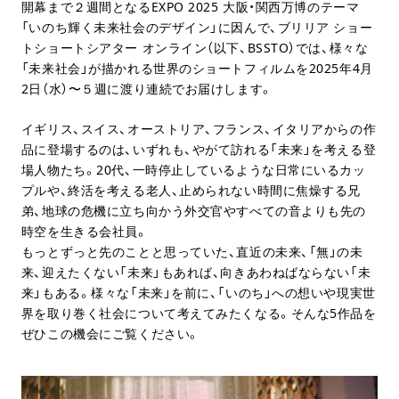
開幕まで２週間となるEXPO 2025 大阪・関西万博のテーマ
「いのち輝く未来社会のデザイン」に因んで、ブリリア ショー
トショートシアター オンライン（以下、BSSTO）では、様々な
「未来社会」が描かれる世界のショートフィルムを2025年4月
2日（水）〜５週に渡り連続でお届けします。
イギリス、スイス、オーストリア、フランス、イタリアからの作
品に登場するのは、いずれも、やがて訪れる「未来」を考える登
場人物たち。20代、一時停止しているような日常にいるカッ
プルや、終活を考える老人、止められない時間に焦燥する兄
弟、地球の危機に立ち向かう外交官やすべての音よりも先の
時空を生きる会社員。
もっとずっと先のことと思っていた、直近の未来、「無」の未
来、迎えたくない「未来」もあれば、向きあわねばならない「未
来」もある。様々な「未来」を前に、「いのち」への想いや現実世
界を取り巻く社会について考えてみたくなる。そんな5作品を
ぜひこの機会にご覧ください。