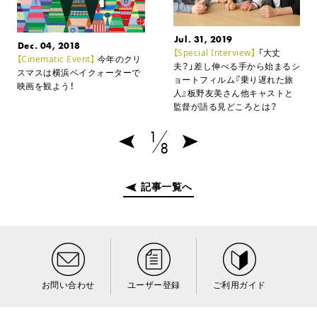
Jul. 31, 2019
Dec. 04, 2018
【Special Interview】
「大丈
【Cinematic Event】
今年のクリ
夫？」差し伸べる手から始まるシ
スマスは横浜ベイクォーターで
ョートフィルム『乗り遅れた旅
映画を観よう！
人』
板野友美さん他キャストと
監督が語る見どころとは？
1
8
記事一覧へ
お問い合わせ
ユーザー登録
ご利用ガイド