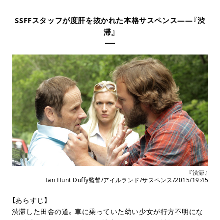
SSFFスタッフが度肝を抜かれた本格サスペンス――『渋
滞』
『渋滞』
Ian Hunt Duffy監督/アイルランド/サスペンス/2015/19:45
【あらすじ】
渋滞した田舎の道。車に乗っていた幼い少女が行方不明にな