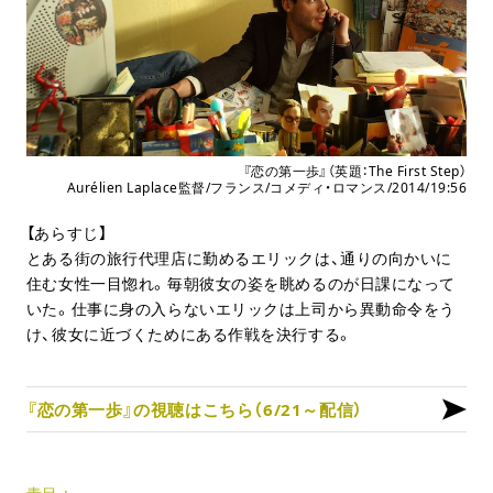
『恋の第一歩』（英題：The First Step）
Aurélien Laplace監督/フランス/コメディ・ロマンス/2014/19:56
【あらすじ】
とある街の旅行代理店に勤めるエリックは、通りの向かいに
住む女性一目惚れ。毎朝彼女の姿を眺めるのが日課になって
いた。仕事に身の入らないエリックは上司から異動命令をう
け、彼女に近づくためにある作戦を決行する。
『恋の第一歩』の視聴はこちら（6/21～配信）