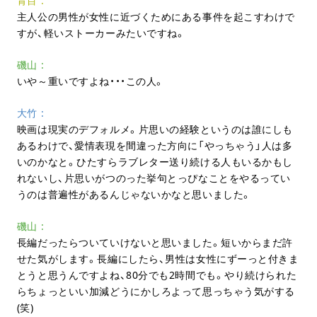
青目
主人公の男性が女性に近づくためにある事件を起こすわけで
すが、軽いストーカーみたいですね。
磯山
いや～重いですよね・・・この人。
大竹
映画は現実のデフォルメ。片思いの経験というのは誰にしも
あるわけで、愛情表現を間違った方向に「やっちゃう」人は多
いのかなと。ひたすらラブレター送り続ける人もいるかもし
れないし、片思いがつのった挙句とっぴなことをやるってい
うのは普遍性があるんじゃないかなと思いました。
磯山
長編だったらついていけないと思いました。短いからまだ許
せた気がします。長編にしたら、男性は女性にずーっと付きま
とうと思うんですよね、80分でも2時間でも。やり続けられた
らちょっといい加減どうにかしろよって思っちゃう気がする
(笑)