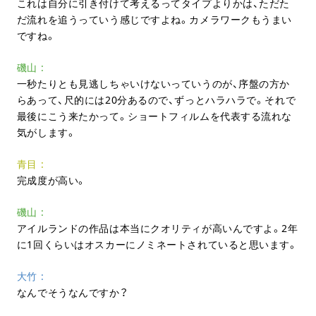
これは自分に引き付けて考えるってタイプよりかは、ただた
だ流れを追うっていう感じですよね。カメラワークもうまい
ですね。
磯山
一秒たりとも見逃しちゃいけないっていうのが、序盤の方か
らあって、尺的には
20
分あるので、ずっとハラハラで。それで
最後にこう来たかって。ショートフィルムを代表する流れな
気がします。
青目
完成度が高い。
磯山
アイルランドの作品は本当にクオリティが高いんですよ。
2
年
に
1
回くらいはオスカーにノミネートされていると思います。
大竹
なんでそうなんですか？