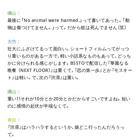
磯山
最後に「
No animal were harmed.
」って書いてあった。「動
物は傷つけてません。」って。だから蚊は死んでません（笑）
大竹
壮大にふざけてるって面白い。ショートフィルムってがっつ
り重いものがある一方で、軽い小話系なものもあって、どっち
かに分けられる感じがします。BSSTOで配信した『華麗なる
晩餐 （NEXT FLOOR）』は重くて、『恋の第一歩』とか『モスキー
ト』は軽い。で、次の『渋滞』は重い。
磯山
重い！！それが
10
分とか
20
分とかだからすごいですよね。短い
のに感情の起伏が半端なくて。
青目
『渋滞』はハラハラするというか、娘どこ行ったんだろうっ
て。