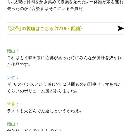
り、父親は仲間をかき集めて捜索を始めた。一体誰が娘を連れ
去ったのか？容疑者はそこにいる全員だ。
『渋滞』の視聴はこちら（7/19～配信）
磯山
これはもう映画祭に応募があった時にみんなが度肝を抜かれ
た作品です。
大竹
ザ！サスペンスという感じで、２時間ものの刑事ドラマを観た
くらいのボリューム感がありますね。
青目
ラストも大どんでん返しというかねえ。
磯山
かなり大どんでん返しですよ。