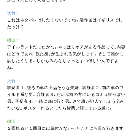
大竹
これはネタバレはしたくないですね。製作国はイギリスでし
たっけ？
磯山
アイルランドだったかな。やっぱりオチがある作品って、内容
はどうであれ「観た感」が生まれる気がします。そして誰かに
話したくなる。しかもみんなちょっとずつ怪しいんですよ
ね。
大竹
容疑者１、後ろの車の上品そうな夫婦。容疑者２、前の車のワ
イルド系な男。容疑者３、だいぶ前の方にいるコミュ症っぽい
男。容疑者４、一緒に森に行く男。さて誰が犯人でしょう？み
たいな。ポスター作るとしたら皆悪い顔している感じ。
磯山
２回観ると１回目には気付かなかったことにも目が行きます