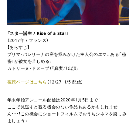
『スター誕生 / Rise of a Star』
（2017年 / フランス）
【あらすじ】
プリマ・バレリーナの座を掴みかけた主人公のエマ。ある「秘
密」が彼女を苦しめる。
カトリーヌ・ドヌーブ（『真実』）出演。
視聴ページはこちら
（12/27~1/5 配信）
年末年始アンコール配信は2020年1月5日まで！
ここで見逃すと観る機会のない作品もあるかもしれませ
ん・・・！この機会にショートフィルムでおうちシネマを楽しみ
ましょう♪