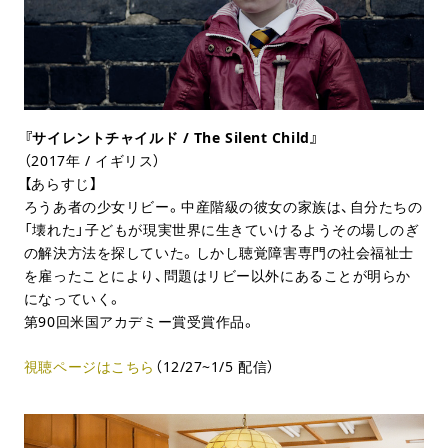
『サイレントチャイルド / The Silent Child』
（2017年 / イギリス）
【あらすじ】
ろうあ者の少女リビー。中産階級の彼女の家族は、自分たちの
「壊れた」子どもが現実世界に生きていけるようその場しのぎ
の解決方法を探していた。しかし聴覚障害専門の社会福祉士
を雇ったことにより、問題はリビー以外にあることが明らか
になっていく。
第90回米国アカデミー賞受賞作品。
視聴ページはこちら
（12/27~1/5 配信）