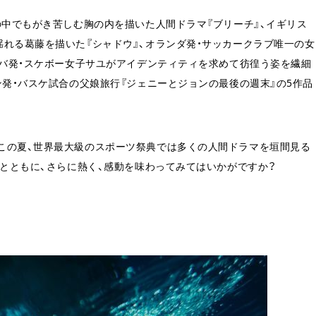
の中でもがき苦しむ胸の内を描いた人間ドラマ『ブリーチ』、イギリス
れる葛藤を描いた『シャドウ』、オランダ発・サッカークラブ唯一の女
ーバ発・スケボー女子サユがアイデンティティを求めて彷徨う姿を繊細
ン発・バスケ試合の父娘旅行『ジェニーとジョンの最後の週末』の5作品
この夏、世界最大級のスポーツ祭典では多くの人間ドラマを垣間見る
」とともに、さらに熱く、感動を味わってみてはいかがですか？