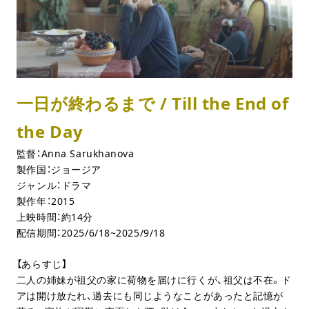
一日が終わるまで / Till the End of
the Day
監督：Anna Sarukhanova
製作国：ジョージア
ジャンル：ドラマ
製作年：2015
上映時間：約14分
配信期間：2025/6/18~2025/9/18
【あらすじ】
二人の姉妹が祖父の家に荷物を届けに行くが、祖父は不在。ド
アは開け放たれ、過去にも同じようなことがあったと記憶が