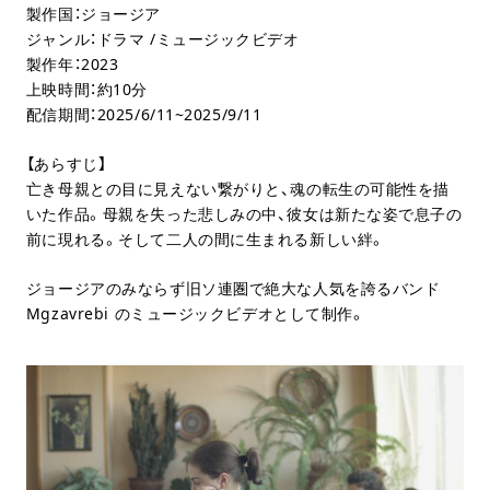
製作国：ジョージア
ジャンル：ドラマ /ミュージックビデオ
製作年：2023
上映時間：約10分
配信期間：2025/6/11~2025/9/11
【あらすじ】
亡き母親との目に見えない繋がりと、魂の転生の可能性を描
いた作品。母親を失った悲しみの中、彼女は新たな姿で息子の
前に現れる。そして二人の間に生まれる新しい絆。
ジョージアのみならず旧ソ連圏で絶大な人気を誇るバンド
Mgzavrebi のミュージックビデオとして制作。