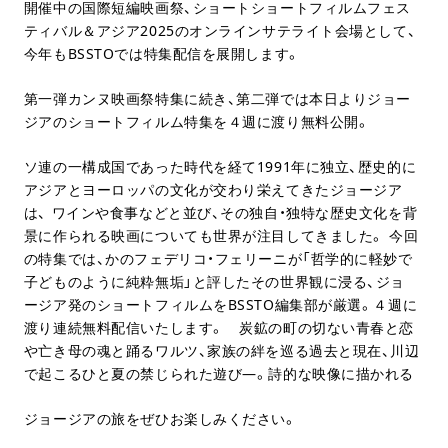
開催中の国際短編映画祭、ショートショートフィルムフェス
ティバル＆アジア2025のオンラインサテライト会場として、
今年もBSSTOでは特集配信を展開します。
第一弾カンヌ映画祭特集に続き、第二弾では本日よりジョー
ジアのショートフィルム特集を４週に渡り無料公開。
ソ連の一構成国であった時代を経て1991年に独立、歴史的に
アジアとヨーロッパの文化が交わり栄えてきたジョージア
は、 ワインや食事などと並び、その独自・独特な歴史文化を背
景に作られる映画についても世界が注目してきました。 今回
の特集では、かのフェデリコ・フェリーニが「哲学的に軽妙で
子どものように純粋無垢」と評したその世界観に浸る、ジョ
ージア発のショートフィルムをBSSTO編集部が厳選。４週に
渡り連続無料配信いたします。 炭鉱の町の切ない青春と恋
や亡き母の魂と踊るワルツ、家族の絆を巡る過去と現在、川辺
で起こるひと夏の禁じられた遊び—。詩的な映像に描かれる
ジョージアの旅をぜひお楽しみください。