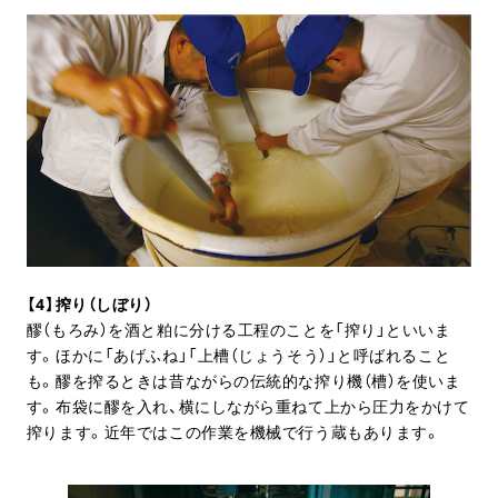
【4】搾り（しぼり）
醪（もろみ）を酒と粕に分ける工程のことを「搾り」といいま
す。ほかに「あげふね」「上槽（じょうそう）」と呼ばれること
も。醪を搾るときは昔ながらの伝統的な搾り機（槽）を使いま
す。布袋に醪を入れ、横にしながら重ねて上から圧力をかけて
搾ります。近年ではこの作業を機械で行う蔵もあります。