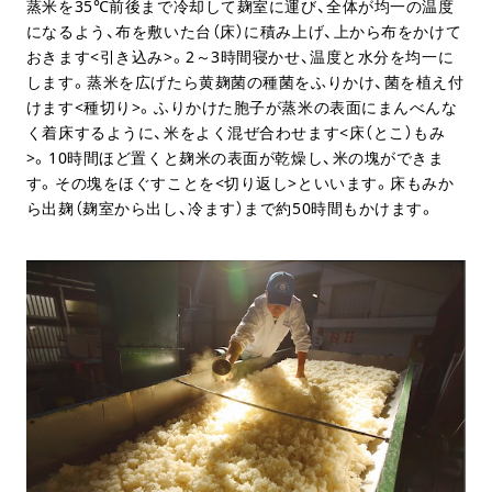
蒸米を35℃前後まで冷却して麹室に運び、全体が均一の温度
になるよう、布を敷いた台（床）に積み上げ、上から布をかけて
おきます<引き込み>。2～3時間寝かせ、温度と水分を均一に
します。蒸米を広げたら黄麹菌の種菌をふりかけ、菌を植え付
けます<種切り>。ふりかけた胞子が蒸米の表面にまんべんな
く着床するように、米をよく混ぜ合わせます<床（とこ）もみ
>。10時間ほど置くと麹米の表面が乾燥し、米の塊ができま
す。その塊をほぐすことを<切り返し>といいます。床もみか
ら出麹（麹室から出し、冷ます）まで約50時間もかけます。