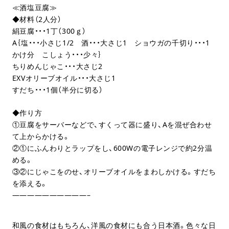
≪酒塩豆腐≫
◆材料（2人分）
絹豆腐・・・1丁（300ｇ）
A｛塩・・・小さじ1/2 酒・・・大さじ1 ショウガの千切り・・・1
かけ分 こしょう・・・少々｝
ちりめんじゃこ・・・大さじ2
EXVオリーブオイル・・・大さじ1
すだち・・・1個（半分に切る）
◆作り方
①豆腐をサーバーなどで、すくって器に盛り、Aを混ぜ合わせ
て上からかける。
②①にふんわりとラップをし、600Wの電子レンジで約2分温
める。
③②にじゃこをのせ、オリーブオイルをまわしかける。すだち
を添える。
——————————–
和風の食材はもちろん、洋風の食材にも合う日本酒。色々な日