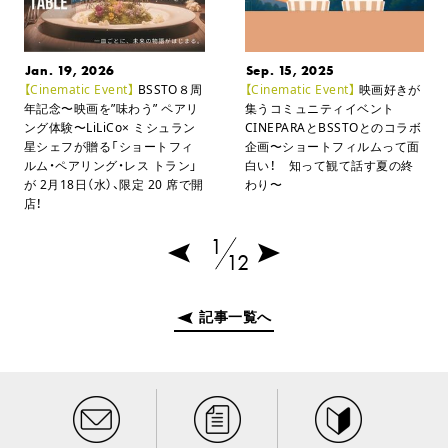
Jan. 19, 2026
Sep. 15, 2025
【Cinematic Event】
BSSTO８周
【Cinematic Event】
映画好きが
年記念〜映画を”味わう” ペアリ
集うコミュニティイベント
ング体験〜
LiLiCo× ミシュラン
CINEPARAとBSSTOとのコラボ
星シェフが贈る「ショートフィ
企画
〜ショートフィルムって面
ルム・ペアリング・レス トラン」
白い！ 知って観て話す夏の終
が
2月18日（水）、限定 20 席で開
わり〜
店！
1
12
記事一覧へ