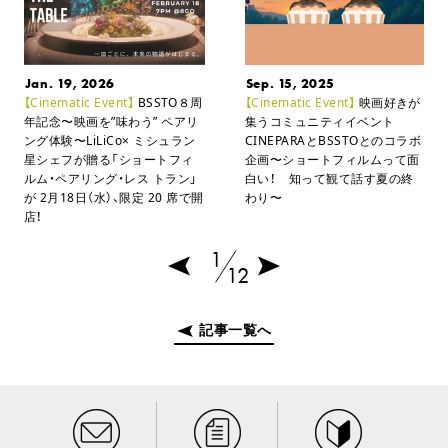
Jan. 19, 2026
Sep. 15, 2025
【Cinematic Event】
BSSTO８周
【Cinematic Event】
映画好きが
年記念〜映画を”味わう” ペアリ
集うコミュニティイベント
ング体験〜
LiLiCo× ミシュラン
CINEPARAとBSSTOとのコラボ
星シェフが贈る「ショートフィ
企画
〜ショートフィルムって面
ルム・ペアリング・レス トラン」
白い！ 知って観て話す夏の終
が
2月18日（水）、限定 20 席で開
わり〜
店！
1
12
記事一覧へ