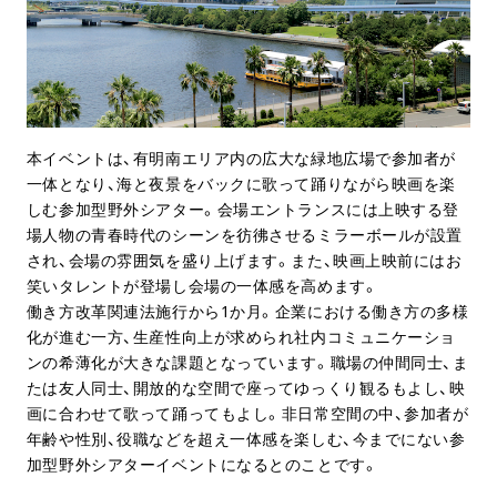
本イベントは、有明南エリア内の広大な緑地広場で参加者が
一体となり、海と夜景をバックに歌って踊りながら映画を楽
しむ参加型野外シアター。会場エントランスには上映する登
場人物の青春時代のシーンを彷彿させるミラーボールが設置
され、会場の雰囲気を盛り上げます。また、映画上映前にはお
笑いタレントが登場し会場の一体感を高めます。
働き方改革関連法施行から1か月。企業における働き方の多様
化が進む一方、生産性向上が求められ社内コミュニケーショ
ンの希薄化が大きな課題となっています。職場の仲間同士、ま
たは友人同士、開放的な空間で座ってゆっくり観るもよし、映
画に合わせて歌って踊ってもよし。非日常空間の中、参加者が
年齢や性別、役職などを超え一体感を楽しむ、今までにない参
加型野外シアターイベントになるとのことです。