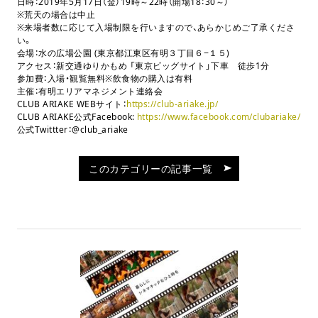
日時：2019年5月17日（金）19時～22時
（開場18：
30～）
※荒天の場合は中止
※来場者数に応じて入場制限を行いますので、あらかじめご了承くださ
い。
会場：水の広場公園 (東京都江東区有明３丁目６−１５)
アクセス：新交通ゆりかもめ 「東京ビッグサイト」下車 徒歩1分
参加費：入場・観覧無料※飲食物の購入は有料
主催：有明エリアマネジメント連絡会
CLUB ARIAKE WEBサイト：
https://club-ariake.jp/
CLUB ARIAKE公式Facebook:
https://www.facebook.com/clubariake/
公式Twittter：@club_ariake
このカテゴリーの記事一覧