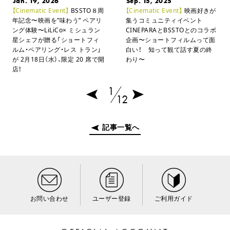
Jan. 19, 2026
Sep. 15, 2025
【Cinematic Event】
BSSTO８周
【Cinematic Event】
映画好きが
年記念〜映画を”味わう” ペアリ
集うコミュニティイベント
ング体験〜
LiLiCo× ミシュラン
CINEPARAとBSSTOとのコラボ
星シェフが贈る「ショートフィ
企画
〜ショートフィルムって面
ルム・ペアリング・レス トラン」
白い！ 知って観て話す夏の終
が
2月18日（水）、限定 20 席で開
わり〜
店！
1
12
記事一覧へ
お問い合わせ
ユーザー登録
ご利用ガイド