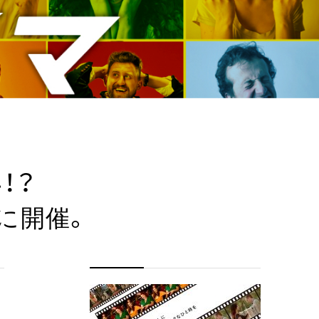
！？
）に開催。