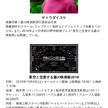
サトウダイスケ
映像作家 / 森の映画祭実行委員会代表
映像制作やスチール、ウェブサイト制作などクリエイティブ全般をてが
ける。また、2014年より日本初の野外映画フェス「夜空と交差する森の
映画祭」を開催している。
夜空と交差する森の映画祭2018
日時： 2018年10月6日(土) オールナイト開催 上映開始 18:30 / 上映終
了 5:00
会場： 栃木県 ツインリンクもてぎ ( 栃木県芳賀郡茂木町桧山120-1 )
チケット： 入場券 11,500円 / ペア入場券 21,000円 / グループ入場券
40,000円
内容： 映画上映ステージ4箇所(『ベイビー・ドライバー』など50本以上
の長短編映画を上映) / 飲食ブース / ワークショップ / テントサイト / そ