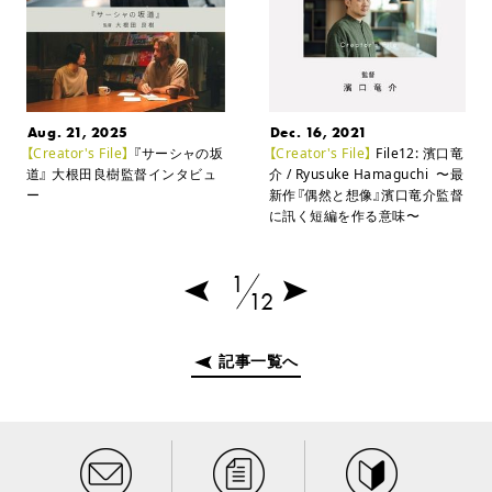
Aug. 21, 2025
Dec. 16, 2021
【Creator's File】
『サーシャの坂
【Creator's File】
File12: 濱口竜
道』 大根田良樹監督インタビュ
介 / Ryusuke Hamaguchi
〜最
ー
新作『偶然と想像』濱口竜介監督
に訊く短編を作る意味〜
1
12
記事一覧へ