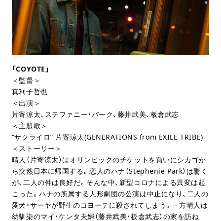
「COYOTE」
＜監督＞
真利子哲也
＜出演＞
片寄涼太、ステファニー・パーク、藤井武美、板倉武志
＜主題歌＞
“サクライロ” 片寄涼太(GENERATIONS from EXILE TRIBE)
＜ストーリー＞
晴人（片寄涼太）はオリンピックのチケットを買いにシカゴか
ら突然日本に帰国する。恋人のハナ（Stephenie Park）は驚く
が、二人の仲は良好だ。そんな中、新型コロナによる異変は起
こった。ハナの所属する人形劇団の公演は中止になり、二人の
愛犬・サーヤが野生のコヨーテに殺されてしまう。一方晴人は
幼馴染のマイ・ケンタ夫婦（藤井武美・板倉武志）の家を訪ね