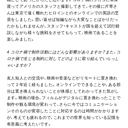
渡ってアメリカのスタッフと撮影してきて、その後に片寄さ
んは東京で遠く離れたヒロインとのオンラインでの英語の芝
居をしました。思い返せば短編ながら大変なことばかりだっ
たかもしれませんが、スタッフ・キャストが国を超えて試行錯
誤しながら様々な挑戦をさせてもらって、映画であることを
楽しみました。
4 コロナ禍で制作活動にはどんな影響がありますか？また、コ
ロナ禍で生じる制約に対してどのように取り組んでいらっし
ゃいますか？
友人知人との交流や、映画や音楽などがリモートに置き換わ
って２年近く経ちました。オンラインでできることや、ある部
分は置き換えられないことが体感としてわかってきた気がし
ます。映画の場合、フィルムがデジタルに置き換わったことで
制作や観る環境が変わって、さらに今ではコミュニケーショ
ンそのものが変容したことに対応するのは時間がかかります
が、考えても疲れるので、これまでの世界も知っている記憶を
有意義に考えたいです。