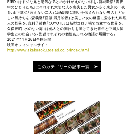
BIRD」はドジな兄と陽気な弟とのかけがえのない絆を、新城毅彦「真夜
中のひとりたち」はそれぞれ大切な人を喪失した男女が歩く東京の一夜
を、山下敦弘「言えない二人」は幼馴染に想いを伝えられない男のもどか
しい気持ちを、森義隆「怪談 満月蛤坂」は美しい女の幽霊に愛された料理
人の怪異を、真利子哲也「COYOTE」は新型コロナ禍で急変する世界を、
久保茂昭「水のない海」は他人との関わりを避けてきた青年と中国人留
学生との出会いを、監督それぞれの個性あふれる物語が展開する。
2021年11月26日全国公開
映画オフィシャルサイト
http://www.akakuaoku.toeiad.co.jp/index.html
このカテゴリーの記事一覧