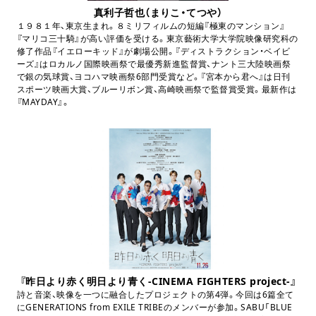
真利子哲也（まりこ・てつや）
１９８１年、東京生まれ。８ミリフィルムの短編『極東のマンション』
『マリコ三十騎』が高い評価を受ける。東京藝術大学大学院映像研究科の
修了作品『イエローキッド』が劇場公開。『ディストラクション・ベイビ
ーズ』はロカルノ国際映画祭で最優秀新進監督賞、ナント三大陸映画祭
で銀の気球賞、ヨコハマ映画祭6部門受賞など。『宮本から君へ』は日刊
スポーツ映画大賞、ブルーリボン賞、高崎映画祭で監督賞受賞。最新作は
『MAYDAY』。
『昨日より赤く明日より青く-CINEMA FIGHTERS project-』
詩と音楽、映像を一つに融合したプロジェクトの第4弾。今回は6篇全て
にGENERATIONS from EXILE TRIBEのメンバーが参加。SABU「BLUE