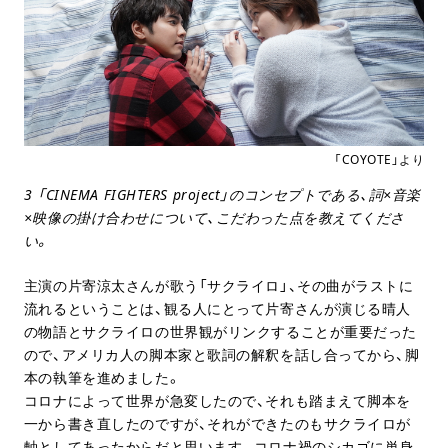
「COYOTE」より
3 「CINEMA FIGHTERS project」のコンセプトである、詞×音楽
×映像の掛け合わせについて、こだわった点を教えてくださ
い。
主演の片寄涼太さんが歌う「サクライロ」、その曲がラストに
流れるということは、観る人にとって片寄さんが演じる晴人
の物語とサクライロの世界観がリンクすることが重要だった
ので、アメリカ人の脚本家と歌詞の解釈を話し合ってから、脚
本の執筆を進めました。
コロナによって世界が急変したので、それも踏まえて脚本を
一から書き直したのですが、それができたのもサクライロが
軸としてあったからだと思います。コロナ禍のシカゴに単身