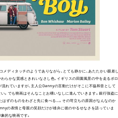
コメディタッチのようでありながら、とても静かに、あたたかい眼差
やわらかな質感ときれいなさし色、イギリスの田園風景の中を走るボ
流れていますが、主人公Dannyの言動だけがそこに不協和音として
ない。でも映画はそんなことお構いなしに進んでいきます。銀行強盗
ったはずのものをわざと先に食べる…。その苛立ちの原因がなんなのか
nnyの表情と母親の笑顔だけが雄弁に彼のやるせなさを語っていま
印象的な映画です。