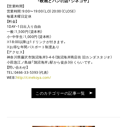
「映画とパンの店・シネコヤ」
【営業時間】
営業時間：9:00〜19:00（L.O）20:00（CLOSE）
毎週木曜日定休
【料金】
1DAY・1日出入り自由
一般：1,500円（貸本料）
小・中学生：1,000円（貸本料）
※18:00以降は1ドリンクが付きます。
※お得な年間パスポート制度あり
【アクセス】
神奈川県藤沢市鵠沼海岸3-4-6（鵠沼海岸商店街 旧カンダスタジオ）
小田急江ノ島線「鵠沼海岸」駅から徒歩3分くらいです。
【問い合わせ】
TEL：0466-33-5393（代表）
WEB：
http://cinekoya.com/
このカテゴリーの記事一覧