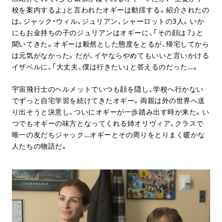
校を案内するよ」と言われたオギーは動揺する。紹介されたの
は、ジャック・ウィル、ジュリアン、シャーロットの
3
人。いか
にもお金持ちの子のジュリアンはオギーに、「その顔は？」と
聞いてきた。オギーは毅然とした態度をとるが、帰宅してから
は元気がなかった。だが、イヤならやめてもいいと言いかける
イザベルに、「大丈夫、僕は行きたい」と答えるのだった…。
宇宙飛行士のヘルメットでいつも顔を隠し、学校へ行かない
でずっと自宅学習を続けてきたオギー。両親は外の世界へ送
り出そうと決意し、ついにオギーが一歩踏み出す時が来た。い
つでもオギーの味方となってくれる姉オリヴィア、クラスで
唯一の友だちジャック…オギーとその周りをとりまく暖かな
人たちの物語だ。