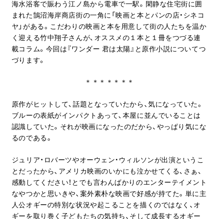
海水浴客で賑わう江ノ島から電車で一駅。閑静な住宅街に囲
まれた鵠沼海岸商店街の一角に「映画と本とパンの店・シネコ
ヤ」がある。こだわりの映画と本を用意して街の人たちを温か
く迎える竹中翔子さんが、オススメの１本と１冊をつづる連
載コラム。今回は『ワンダー 君は太陽』と原作小説についてつ
づります。
＊＊＊＊＊＊＊
原作がヒットして、話題となっていたから、気になっていた。
ブルーの表紙がインパクトあって、本屋に並んでいることは
認識していた。それが映画になったのだから、やっぱり気にな
るのである。
ジュリア・ロバーツやオーウェン・ウィルソンが出演というこ
とだったから、アメリカ映画のいかにも泣かせてくる、さぁ、
感動してください！とでも言わんばかりのエンターテイメント
なやつかと思いきや、案外素朴な映画で好感が持てた。単に主
人公オギーの特別な状況や起こることを描くのではなく、オ
ギーを取り巻く子どもたちの気持ち、そして成長するオギー