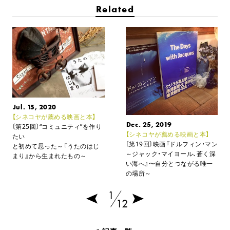
Related
Jul. 15, 2020
【シネコヤが薦める映画と本】
Dec. 25, 2019
〔第25回〕“コミュニティ”を作り
【シネコヤが薦める映画と本】
たい
〔第19回〕映画『ドルフィン・マン
と初めて思った
～『うたのはじ
～ジャック・マイヨール、蒼く深
まり』から生まれたもの～
い海へ』
〜自分とつながる唯一
の場所～
1
12