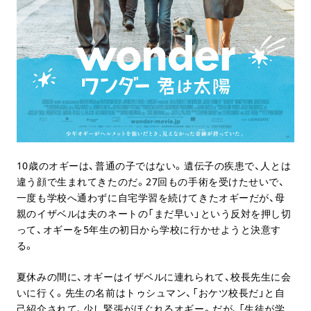
10歳のオギーは、普通の子ではない。遺伝子の疾患で、人とは
違う顔で生まれてきたのだ。
27
回もの手術を受けたせいで、
一度も学校へ通わずに自宅学習を続けてきたオギーだが、母
親のイザベルは夫のネートの「まだ早い」という反対を押し切
って、オギーを
5
年生の初日から学校に行かせようと決意す
る。
夏休みの間に、オギーはイザベルに連れられて、校長先生に会
いに行く。先生の名前はトゥシュマン、「おケツ校長だ」と自
己紹介されて、少し緊張がほぐれるオギー。だが、「生徒が学