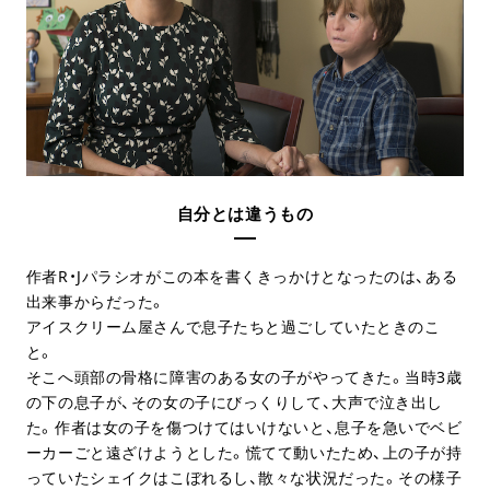
自分とは違うもの
作者
R
・
J
パラシオがこの本を書くきっかけとなったのは、ある
出来事からだった。
アイスクリーム屋さんで息子たちと過ごしていたときのこ
と。
そこへ頭部の骨格に障害のある女の子がやってきた。当時
3
歳
の下の息子が、その女の子にびっくりして、大声で泣き出し
た。作者は女の子を傷つけてはいけないと、息子を急いでベビ
ーカーごと遠ざけようとした。慌てて動いたため、上の子が持
っていたシェイクはこぼれるし、散々な状況だった。その様子