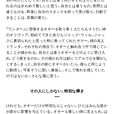
れるのはきわめて難しいと思う。自分とは違うもの、世間とは
違うものを、即座に自分のスタンスを持って受け取り、行動で
きることは、至難の業だ。
「ワンダー」に登場するオギーを取り巻く人たちもそうだ。姉
のオリヴィア、初めてできた友だちジャック・ウィル、ジャッ
クに裏切られたと思った時に救ってくれたサマー、姉の友人
ミランダ…それぞれの視点で、オギーと触れ合う中で感じてい
ることが描かれる。自分とは違うオギーをどのように受け入
れ、どう接するのか。その描かれ方は妙にリアルで心を騒がし
くする。きっと、自分の前にオギーがいたら、彼らと同じよう
に動揺し、可哀そうに思い、嫉妬し、そして憧れを感じていた
のではないか…そんな風に思う。
その人にしかない、特別な輝き
けれども、オギーだけが特別なんじゃない。ひとはみんな誰か
が誰かに影響を与えている。オギーも優しい姉に支えられ、は