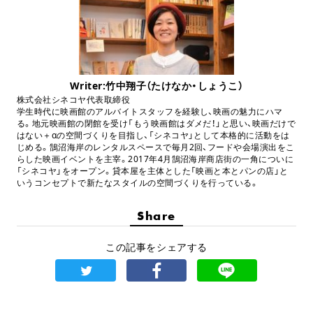
Writer:竹中翔子（たけなか・しょうこ）
株式会社シネコヤ代表取締役
学生時代に映画館のアルバイトスタッフを経験し、映画の魅力にハマ
る。地元映画館の閉館を受け「もう映画館はダメだ！」と思い、映画だけで
はない＋αの空間づくりを目指し、「シネコヤ」として本格的に活動をは
じめる。鵠沼海岸のレンタルスペースで毎月2回、フードや会場演出をこ
らした映画イベントを主宰。2017年4月鵠沼海岸商店街の一角についに
「シネコヤ」をオープン。貸本屋を主体とした「映画と本とパンの店」と
いうコンセプトで新たなスタイルの空間づくりを行っている。
Share
この記事をシェアする