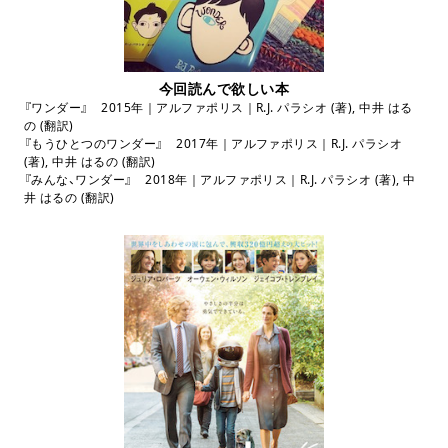
今回読んで欲しい本
『ワンダー』 2015年｜アルファポリス｜
R.J.
パラシオ
(
著
),
中井 はる
の
(
翻訳
)
『もうひとつのワンダー』 2017年｜アルファポリス｜
R.J.
パラシオ
(
著
),
中井 はるの
(
翻訳
)
『みんな、ワンダー』 2018年｜アルファポリス｜
R.J.
パラシオ
(
著
),
中
井 はるの
(
翻訳
)