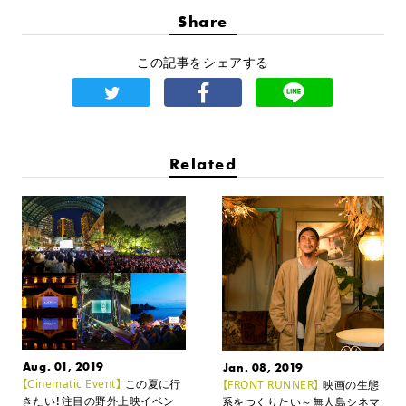
Share
この記事をシェアする
Related
Aug. 01, 2019
Jan. 08, 2019
【Cinematic Event】
この夏に行
【FRONT RUNNER】
映画の生態
きたい！注目の野外上映イベン
系をつくりたい
～無人島シネマ