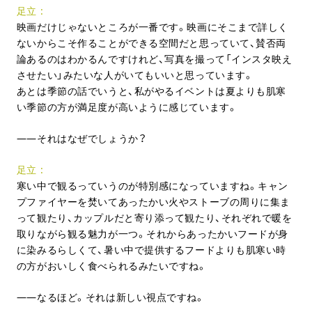
足立
映画だけじゃないところが一番です。映画にそこまで詳しく
ないからこそ作ることができる空間だと思っていて、賛否両
論あるのはわかるんですけれど、写真を撮って「インスタ映え
させたい」みたいな人がいてもいいと思っています。
あとは季節の話でいうと、私がやるイベントは夏よりも肌寒
い季節の方が満足度が高いように感じています。
それはなぜでしょうか？
足立
寒い中で観るっていうのが特別感になっていますね。キャン
プファイヤーを焚いてあったかい火やストーブの周りに集ま
って観たり、カップルだと寄り添って観たり、それぞれで暖を
取りながら観る魅力が一つ。それからあったかいフードが身
に染みるらしくて、暑い中で提供するフードよりも肌寒い時
の方がおいしく食べられるみたいですね。
なるほど。それは新しい視点ですね。