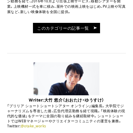
ン勤務を経て、2016年10月より出張上映サービス、移動シアターを開
業。上映機材一式を車に積み、屋外での映画上映をはじめ、PV上映や写真
展など、新しい映像体験を全国に提供。
このカテゴリーの記事一覧
Writer:大竹 悠介（おおたけ・ゆうすけ）
「ブリリア ショートショートシアター オンライン」編集長。大学院でジ
ャーナリズムを専攻した後、広告代理店勤務を経て現職。「映画体験の現
代的な価値」をテーマに全国の取り組みを継続取材中。ショートショー
トではWEBマネージャーやクリエイターコミュニティの運営を兼務。
Twitter:
@otake_works