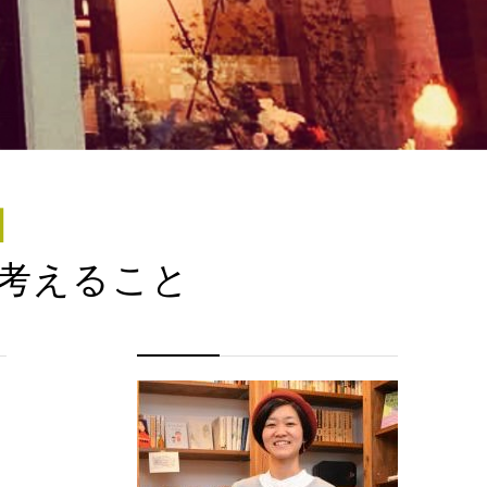
】
ま考えること
ん