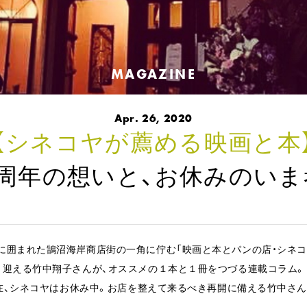
MAGAZINE
Apr. 26, 2020
【シネコヤが薦める映画と本
〕3周年の想いと、お休みのい
に囲まれた鵠沼海岸商店街の一角に佇む「映画と本とパンの店・シネコ
く迎える竹中翔子さんが、オススメの１本と１冊をつづる連載コラム。
現在、シネコヤはお休み中。お店を整えて来るべき再開に備える竹中さ