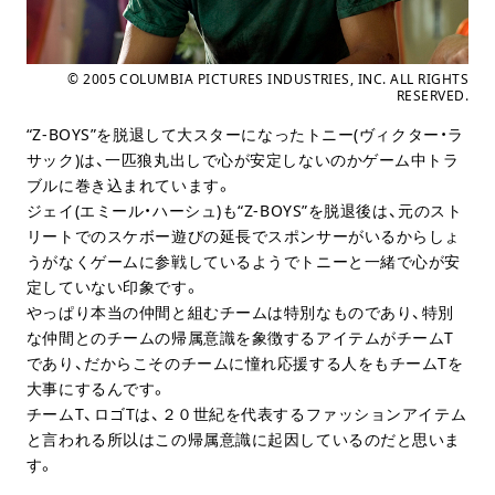
© 2005 COLUMBIA PICTURES INDUSTRIES, INC. ALL RIGHTS
RESERVED.
“Z-BOYS”を脱退して大スターになったトニー(ヴィクター・ラ
サック)は、一匹狼丸出しで心が安定しないのかゲーム中トラ
ブルに巻き込まれています。
ジェイ(エミール・ハーシュ)も“Z-BOYS”を脱退後は、元のスト
リートでのスケボー遊びの延長でスポンサーがいるからしょ
うがなくゲームに参戦しているようでトニーと一緒で心が安
定していない印象です。
やっぱり本当の仲間と組むチームは特別なものであり、特別
な仲間とのチームの帰属意識を象徴するアイテムがチームT
であり、だからこそのチームに憧れ応援する人をもチームTを
大事にするんです。
チームT、ロゴTは、２０世紀を代表するファッションアイテム
と言われる所以はこの帰属意識に起因しているのだと思いま
す。