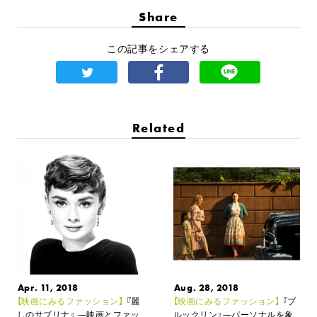
Share
この記事をシェアする
Related
Apr. 11, 2018
Aug. 28, 2018
【映画にみるファッション】
『麗
【映画にみるファッション】
『ブ
しのサブリナ』
―映画とファッ
ルックリン』
―パーソナルを象