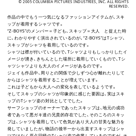
© 2005 COLUMBIA PICTURES INDUSTRIES, INC. ALL RIGHTS
RESERVED.
作品の中でもう一つ気になるファッションアイテムが、スキ
ップが着用するシャツです。
“Z-BOYS”のメンバー＝子ども、スキップ＝大人 と捉えた時
に、わかりやすく演出されているのが、“Z-BOYS”はTシャツ、
スキップがシャツを着用しているのです。
シャツは襟が付いているので、Tシャツよりもしっかりしたイ
メージが湧き、きちんとした場所に着用していくもので、Tシ
ャツシャツよりも大人のイメージがあるのです。
ジェイも作品中、周りとの関係で少しずつ心が離れたりして
からはシャツを着用することが増えています。
これは子どもから大人への変化を表しているようです。
そしてスキップのシャツが印象的に感じた要因は、実はスキ
ップのTシャツ姿の対比としてでした。
サーフショップのオーナーであったスキップは、地元の成功
者であって悪ガキ達の兄貴的存在でした、そのころのスキッ
プは、シャツを着用していて色気があり大人の甘美な魅力を
発していましたが、物語の後半一から出直すスキップはシャ
ツではなく原点回帰のTシャツ姿で作業しているのですが、そ