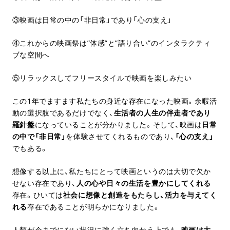
③映画は日常の中の「非日常」であり「心の支え」
④これからの映画祭は”体感”と”語り合い”のインタラクティ
ブな空間へ
⑤リラックスしてフリースタイルで映画を楽しみたい
この1年でますます私たちの身近な存在になった映画。余暇活
動の選択肢であるだけでなく、
生活者の人生の伴走者であり
羅針盤
になっていることが分かりました。そして、映画は
日常
の中で「非日常」
を体験させてくれるものであり、
「心の支え」
でもある。
想像する以上に、私たちにとって映画というのは大切で欠か
せない存在であり、
人の心や日々の生活を豊かにしてくれる
存在。ひいては
社会に想像と創造をもたらし、活力を与えてく
れる
存在であることが明らかになりました。
人類が今までにない状況に強く立ち向かう上でも、
映画は大