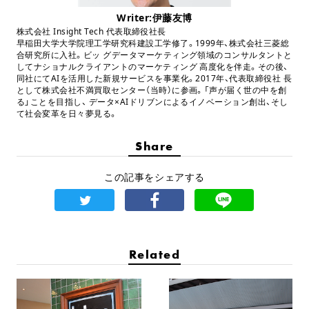
Writer:伊藤友博
株式会社 Insight Tech 代表取締役社長
早稲田大学大学院理工学研究科建設工学修了。1999年、株式会社三菱総
合研究所に入社。ビッ グデータマーケティング領域のコンサルタントと
してナショナルクライアントのマーケティング 高度化を伴走。その後、
同社にてAIを活用した新規サービスを事業化。2017年、代表取締役社 長
として株式会社不満買取センター（当時）に参画。「声が届く世の中を創
る」ことを目指し、 データ×AIドリブンによるイノベーション創出、そし
て社会変革を日々夢見る。
Share
この記事をシェアする
Related