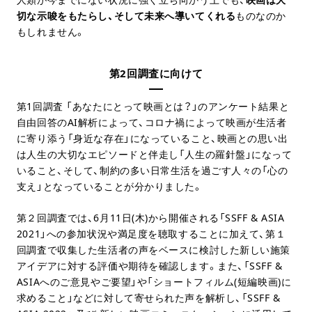
切な示唆をもたらし、そして未来へ導いてくれる
ものなのか
もしれません。
第2回調査に向けて
第1回調査 「あなたにとって映画とは？」のアンケート結果と
自由回答のAI解析によって、コロナ禍によって映画が生活者
に寄り添う「身近な存在」になっていること、映画との思い出
は人生の大切なエピソードと伴走し「人生の羅針盤」になって
いること、そして、制約の多い日常生活を過ごす人々の「心の
支え」となっていることが分かりました。
第２回調査では、6月11日(木)から開催される「SSFF & ASIA
2021」への参加状況や満足度を聴取することに加えて、第１
回調査で収集した生活者の声をベースに検討した新しい施策
アイデアに対する評価や期待を確認します。また、「SSFF &
ASIAへのご意見やご要望」や「ショートフィルム(短編映画)に
求めること」などに対して寄せられた声を解析し、「SSFF &