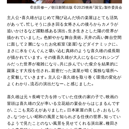
©吉田修一／朝日新聞出版 ©2025映画「国宝」製作委員会
主人公・喜久雄がはじめて飛び込んだ頃の楽屋はとても活気
があって、忙しそうに歩き回る女将さんの後ろからカメラが
追いかけるなど躍動感ある演出、生き生きとした陽の世界が
描かれていました。色鮮やかな舞台美術、天井の高い舞台空間
に面して２層になったお化粧室（楽屋）などダイナミックに、
まさに水をぐんぐんと吸い込む真綿のような喜久雄の成長期
が描かれています。その後喜久雄が大人になるにつれシンプ
ルだった世界が複雑になり、共に歩んでいた俊介を結果的に
蹴落とす大役を任され、親密だった楽屋が暗く孤独な場所へ
と変貌していきます。主人公・喜久雄を取り巻く環境の変化が
よくわかり、流石の演出だなー、と感じました。
喜久雄は元々長崎で力を持っていた任侠の家の子で、映画の
冒頭は喜久雄の父が率いる立花組の宴会からはじまるんです
が、ここも見応えがありました。日本家屋の美しさ、おもしろ
さ、なつかしい昭和の風景と知られざる任侠の世界、知ってい
るようで見たことのない風景を見せてくれる演出家、種田さ