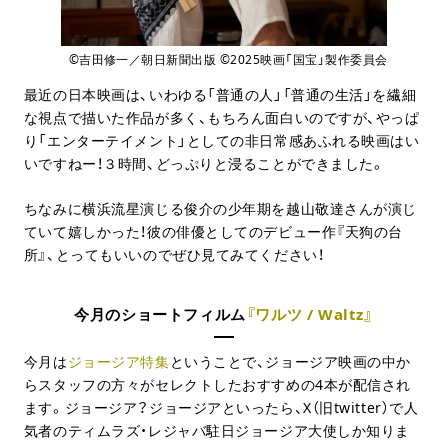
©吉田修一／朝日新聞出版 ©2025映画「国宝」製作委員会
最近の日本映画は、いわゆる「普通の人」「普通の生活」を繊細
な視点で描いた作品が多く、もちろん面白いのですが、やっぱ
り「エンターテイメント」としての非日常感あふれる映画はい
いですねー！３時間、どっぷりと浸ることができました。
ちなみに横浜流星演じる俊介の少年期を越山敬達さんが演じ
ていて嬉しかった！彼の俳優としてのデビュー作『天狗の台
所』、とってもいいのでぜひ見てみてください！
今月のショートフィルム
『ワルツ / Waltz』
今月は
ジョージア特集
ということで、ジョージア映画の中か
らスタッフの方々がセレクトしたおすすめの4本が配信され
ます。ジョージア？ジョージアといったら、X（旧twitter）で人
気者のティムラズ・レジャバ駐日ジョージア大使しか知りま