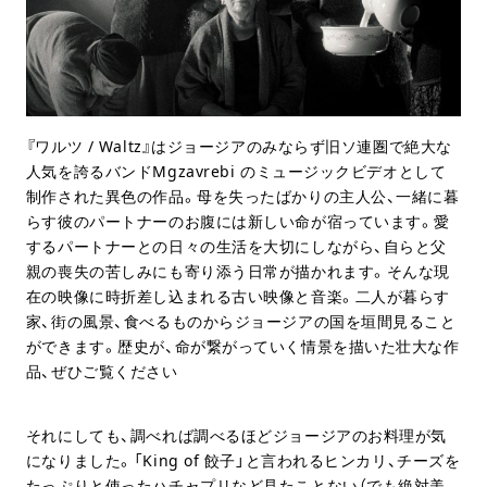
『ワルツ / Waltz』はジョージアのみならず旧ソ連圏で絶大な
人気を誇るバンドMgzavrebi のミュージックビデオとして
制作された異色の作品。母を失ったばかりの主人公、一緒に暮
らす彼のパートナーのお腹には新しい命が宿っています。愛
するパートナーとの日々の生活を大切にしながら、自らと父
親の喪失の苦しみにも寄り添う日常が描かれます。そんな現
在の映像に時折差し込まれる古い映像と音楽。二人が暮らす
家、街の風景、食べるものからジョージアの国を垣間見ること
ができます。歴史が、命が繋がっていく情景を描いた壮大な作
品、ぜひご覧ください
それにしても、調べれば調べるほどジョージアのお料理が気
になりました。「King of 餃子」と言われるヒンカリ、チーズを
たっぷりと使ったハチャプリなど見たことない（でも絶対美