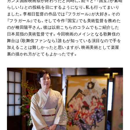
カンヌ国際映画祭が終わったと同時に、続々と「『国宝』が素晴
らしい！」との投稿を目にするようになり、私も行ってまいり
ました。李相日監督の作品では『フラガール』が大好き。その
『フラガール』でも、そして今作『国宝』でも美術監督を務めた
のが種田陽平さん、彼は以前こちらのコラムでもご紹介した
日本屈指の美術監督です。今回映画のメインとなる歌舞伎の
舞台は（歌舞伎ファンなら）誰もが知っている演目なので手を
加えることは難しかったと思いますが、映画美術として楽屋
裏の描かれ方がとてもよかったです。