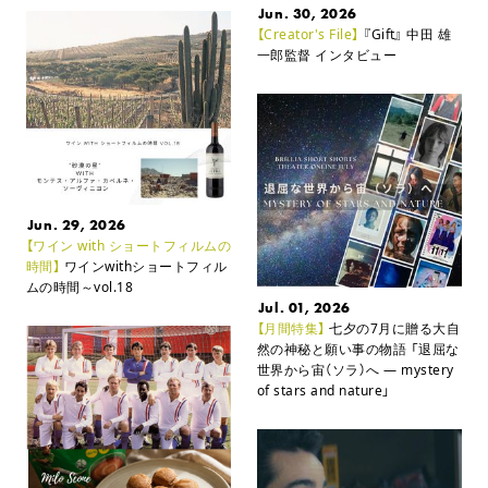
Jun. 30, 2026
【Creator's File】
『Gift』 中田 雄
一郎監督 インタビュー
Jun. 29, 2026
【ワイン with ショートフィルムの
時間】
ワインwithショートフィル
ムの時間～vol.18
Jul. 01, 2026
【月間特集】
七夕の7月に贈る大自
然の神秘と願い事の物語
「退屈な
世界から宙（ソラ）へ ― mystery
of stars and nature」