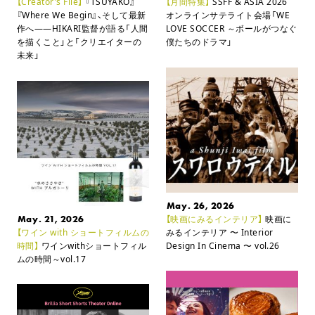
【Creator's File】
『TSUYAKO』
【月間特集】
SSFF & ASIA 2026
『Where We Begin』、そして最新
オンラインサテライト会場
「WE
作へ――
HIKARI監督が語る「人間
LOVE SOCCER ～ボールがつなぐ
を描くこと」と「クリエイターの
僕たちのドラマ」
未来」
May. 26, 2026
May. 21, 2026
【映画にみるインテリア】
映画に
【ワイン with ショートフィルムの
みるインテリア
〜 Interior
時間】
ワインwithショートフィル
Design In Cinema 〜 vol.26
ムの時間～vol.17