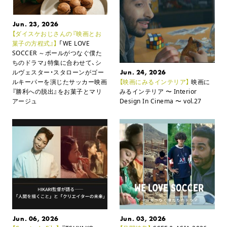
Jun. 23, 2026
【ダイスケおじさんの『映画とお
菓子の方程式』】
「WE LOVE
SOCCER ～ボールがつなぐ僕た
ちのドラマ」特集に合わせて、
シ
ルヴェスター・スタローンがゴー
Jun. 24, 2026
ルキーパーを演じたサッカー映画
【映画にみるインテリア】
映画に
『勝利への脱出』をお菓子とマリ
みるインテリア
〜 Interior
アージュ
Design In Cinema 〜 vol.27
Jun. 06, 2026
Jun. 03, 2026