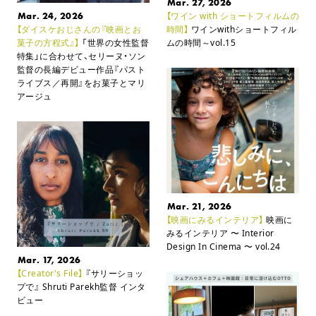
Mar. 27, 2026
Mar. 24, 2026
【ワイン with ショートフィルムの
【ダイスケおじさんの『映画とお
時間】
ワインwithショートフィル
菓子の方程式』】
「世界の女性監督
ムの時間～vol.15
特集」に合わせて、セリーヌ・ソン
監督の長編デビュー作品
『パスト
ライブス／再開』をお菓子とマリ
アージュ
Mar. 21, 2026
【映画にみるインテリア】
映画に
みるインテリア
〜 Interior
Design In Cinema 〜 vol.24
Mar. 17, 2026
【Creator's File】
『サリーショッ
プで』 Shruti Parekh監督 インタ
ビュー