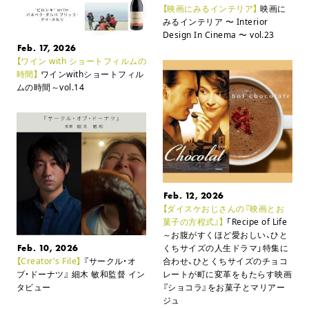
【映画にみるインテリア】
映画に
みるインテリア
〜 Interior
Design In Cinema 〜 vol.23
Feb. 17, 2026
【ワイン with ショートフィルムの
時間】
ワインwithショートフィル
ムの時間～vol.14
Feb. 12, 2026
【ダイスケおじさんの『映画とお
菓子の方程式』】
「Recipe of Life
～お腹がすくほど愛おしい、ひと
Feb. 10, 2026
くちサイズの人生ドラマ」特集に
【Creator's File】
『サークル・オ
合わせ、ひとくちサイズのチョコ
ブ・ドーナツ』 細木 敏和監督 イン
レートが町に変革をもたらす映画
タビュー
『ショコラ』をお菓子とマリアー
ジュ