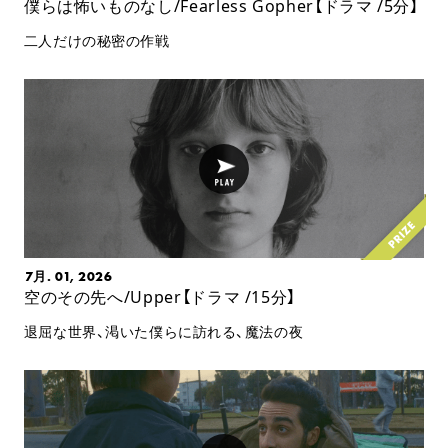
僕らは怖いものなし/Fearless Gopher【ドラマ /5分】
二人だけの秘密の作戦
7月. 01, 2026
空のその先へ/Upper【ドラマ /15分】
退屈な世界、渇いた僕らに訪れる、魔法の夜