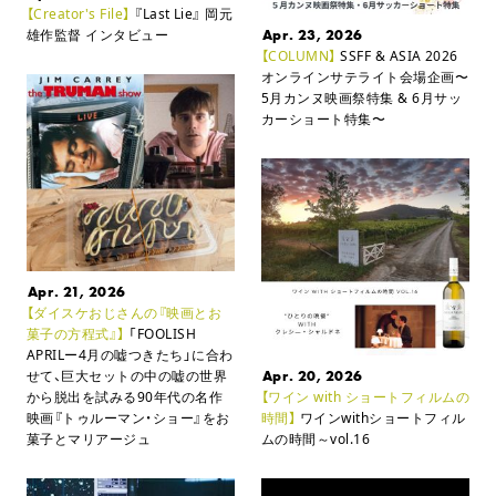
【Creator's File】
『Last Lie』 岡元
雄作監督 インタビュー
Apr. 23, 2026
【COLUMN】
SSFF & ASIA 2026
オンラインサテライト会場企画
〜
5月カンヌ映画祭特集 & 6月サッ
カーショート特集〜
Apr. 21, 2026
【ダイスケおじさんの『映画とお
菓子の方程式』】
「FOOLISH
APRILー4月の嘘つきたち」に合わ
せて、
巨大セットの中の嘘の世界
Apr. 20, 2026
から脱出を試みる90年代の名作
【ワイン with ショートフィルムの
映画
『トゥルーマン・ショー』をお
時間】
ワインwithショートフィル
菓子とマリアージュ
ムの時間～vol.16