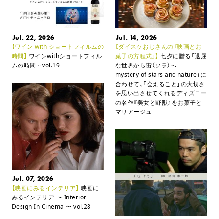
Jul. 22, 2026
Jul. 14, 2026
【ワイン with ショートフィルムの
【ダイスケおじさんの『映画とお
時間】
ワインwithショートフィル
菓子の方程式』】
七夕に贈る「退屈
ムの時間～vol.19
な世界から宙（ソラ）へ ―
mystery of stars and nature」に
合わせて、
「会えること」の大切さ
を思い出させてくれるディズニー
の名作
『美女と野獣』をお菓子と
マリアージュ
Jul. 07, 2026
【映画にみるインテリア】
映画に
みるインテリア
〜 Interior
Design In Cinema 〜 vol.28